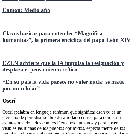
Camou: Medio año
Claves básicas para entender “Magnifica
humanitas”, la primera encíclica del papa León XIV
EZLN advierte que la IA impulsa la resignación y
desplaza el pensamiento crítico
“En su país la vida parece no valer nada: se mata
por un celular”
Oserí
Oserí (palabra en lenguaje rarámuri que significa:
escrito
) es un
ejercicio de periodismo libre desarrollado en red para compartir
asuntos relacionados con los Derechos humanos y para hacer
visibles las luchas de los pueblos oprimidos, especialmente de los
pueblos indígenas del continente. Compartimos, además, noticias y