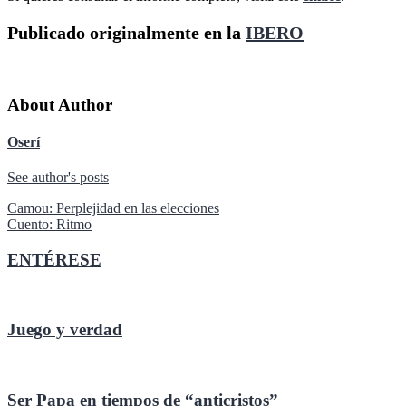
Publicado originalmente en la
IBERO
About Author
Oserí
See author's posts
Navegación
Camou: Perplejidad en las elecciones
Cuento: Ritmo
de
entradas
ENTÉRESE
Juego y verdad
Ser Papa en tiempos de “anticristos”