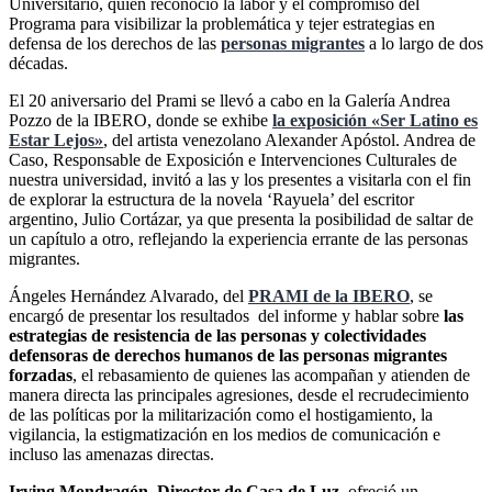
Universitario, quien reconoció la labor y el compromiso del
Programa para visibilizar la problemática y tejer estrategias en
defensa de los derechos de las
personas migrantes
a lo largo de dos
décadas.
El 20 aniversario del Prami se llevó a cabo en la Galería Andrea
Pozzo de la IBERO, donde se exhibe
la exposición «Ser Latino es
Estar Lejos»
, del artista venezolano Alexander Apóstol. Andrea de
Caso, Responsable de Exposición e Intervenciones Culturales de
nuestra universidad, invitó a las y los presentes a visitarla con el fin
de explorar la estructura de la novela ‘Rayuela’ del escritor
argentino, Julio Cortázar, ya que presenta la posibilidad de saltar de
un capítulo a otro, reflejando la experiencia errante de las personas
migrantes.
Ángeles Hernández Alvarado, del
PRAMI de la IBERO
, se
encargó de presentar los resultados del informe y hablar sobre
las
estrategias de resistencia de las personas y colectividades
defensoras de derechos humanos de las personas migrantes
forzadas
, el rebasamiento de quienes las acompañan y atienden de
manera directa las principales agresiones, desde el recrudecimiento
de las políticas por la militarización como el hostigamiento, la
vigilancia, la estigmatización en los medios de comunicación e
incluso las amenazas directas.
Irving Mondragón, Director de Casa de Luz
, ofreció un