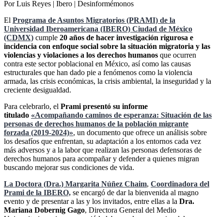
Por Luis Reyes | Ibero | Desinformémonos
El
Programa de Asuntos Migratorios (PRAMI) de la
Universidad Iberoamericana (IBERO) Ciudad de México
(CDMX)
cumple
20 años de hacer investigación rigurosa e
incidencia con enfoque social sobre la situación migratoria y las
violencias y violaciones a los derechos humanos
que ocurren
contra este sector poblacional en México, así como las causas
estructurales que han dado pie a fenómenos como la violencia
armada, las crisis económicas, la crisis ambiental, la inseguridad y la
creciente desigualdad.
Para celebrarlo, el
Prami presentó su informe
titulado
«Acompañando caminos de esperanza: Situación de las
personas de derechos humanos de la población migrante
forzada (2019-2024)»
, un documento que ofrece un análisis sobre
los desafíos que enfrentan, su adaptación a los entornos cada vez
más adversos y a la labor que realizan las personas defensoras de
derechos humanos para acompañar y defender a quienes migran
buscando mejorar sus condiciones de vida.
La Doctora (Dra.) Margarita Núñez Chaim
,
Coordinadora del
Prami de la IBERO,
se encargó de dar la bienvenida al magno
evento y de presentar a las y los invitados, entre ellas a la
Dra.
Mariana Dobernig Gago
, Directora General del Medio