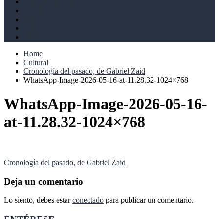
Derechos humanos
Cultural
Perspectivas
Libros
Ahoramismo
Home
Cultural
Cronología del pasado, de Gabriel Zaid
WhatsApp-Image-2026-05-16-at-11.28.32-1024×768
WhatsApp-Image-2026-05-16-
at-11.28.32-1024×768
Navegación
Cronología del pasado, de Gabriel Zaid
de
Deja un comentario
entradas
Lo siento, debes estar
conectado
para publicar un comentario.