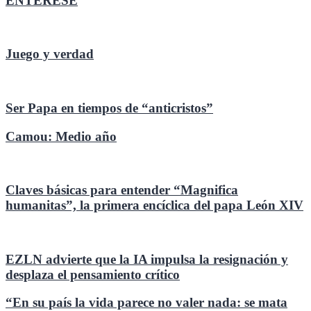
ENTÉRESE
Juego y verdad
Ser Papa en tiempos de “anticristos”
Camou: Medio año
Claves básicas para entender “Magnifica
humanitas”, la primera encíclica del papa León XIV
EZLN advierte que la IA impulsa la resignación y
desplaza el pensamiento crítico
“En su país la vida parece no valer nada: se mata