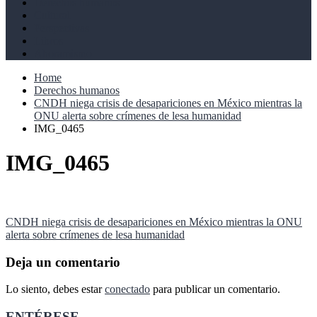
Derechos humanos
Cultural
Perspectivas
Libros
Ahoramismo
Home
Derechos humanos
CNDH niega crisis de desapariciones en México mientras la
ONU alerta sobre crímenes de lesa humanidad
IMG_0465
IMG_0465
Navegación
CNDH niega crisis de desapariciones en México mientras la ONU
alerta sobre crímenes de lesa humanidad
de
entradas
Deja un comentario
Lo siento, debes estar
conectado
para publicar un comentario.
ENTÉRESE