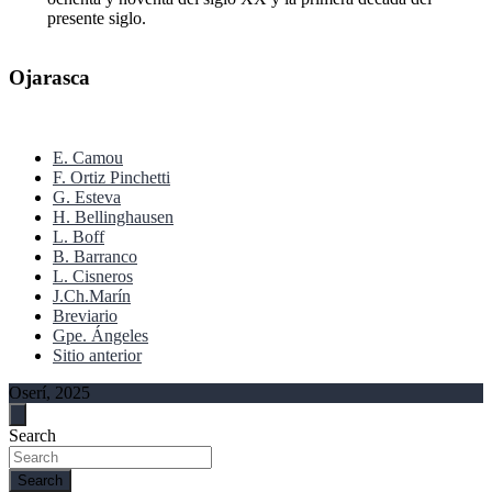
presente siglo.
Ojarasca
E. Camou
F. Ortiz Pinchetti
G. Esteva
H. Bellinghausen
L. Boff
B. Barranco
L. Cisneros
J.Ch.Marín
Breviario
Gpe. Ángeles
Sitio anterior
Oserí, 2025
Search
Search