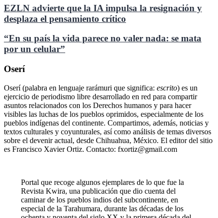
EZLN advierte que la IA impulsa la resignación y
desplaza el pensamiento crítico
“En su país la vida parece no valer nada: se mata
por un celular”
Oserí
Oserí (palabra en lenguaje rarámuri que significa:
escrito
) es un
ejercicio de periodismo libre desarrollado en red para compartir
asuntos relacionados con los Derechos humanos y para hacer
visibles las luchas de los pueblos oprimidos, especialmente de los
pueblos indígenas del continente. Compartimos, además, noticias y
textos culturales y coyunturales, así como análisis de temas diversos
sobre el devenir actual, desde Chihuahua, México. El editor del sitio
es Francisco Xavier Ortiz. Contacto: fxortiz@gmail.com
Portal que recoge algunos ejemplares de lo que fue la
Revista Kwira, una publicación que dio cuenta del
caminar de los pueblos indios del subcontinente, en
especial de la Tarahumara, durante las décadas de los
ochenta y noventa del siglo XX y la primera década del