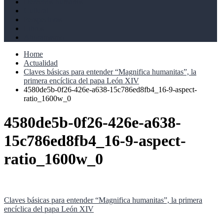
Derechos humanos
Cultural
Perspectivas
Libros
Ahoramismo
Home
Actualidad
Claves básicas para entender “Magnifica humanitas”, la
primera encíclica del papa León XIV
4580de5b-0f26-426e-a638-15c786ed8fb4_16-9-aspect-
ratio_1600w_0
4580de5b-0f26-426e-a638-
15c786ed8fb4_16-9-aspect-
ratio_1600w_0
Navegación
Claves básicas para entender “Magnifica humanitas”, la primera
encíclica del papa León XIV
de