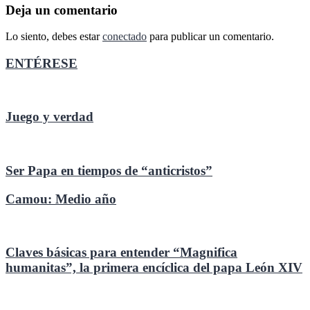
entradas
Deja un comentario
Lo siento, debes estar
conectado
para publicar un comentario.
ENTÉRESE
Juego y verdad
Ser Papa en tiempos de “anticristos”
Camou: Medio año
Claves básicas para entender “Magnifica
humanitas”, la primera encíclica del papa León XIV