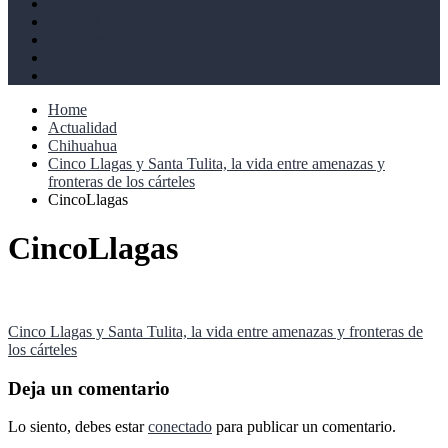
Derechos humanos
Cultural
Perspectivas
Libros
Ahoramismo
Home
Actualidad
Chihuahua
Cinco Llagas y Santa Tulita, la vida entre amenazas y
fronteras de los cárteles
CincoLlagas
CincoLlagas
Navegación
Cinco Llagas y Santa Tulita, la vida entre amenazas y fronteras de
los cárteles
de
entradas
Deja un comentario
Lo siento, debes estar
conectado
para publicar un comentario.