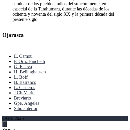
caminar de los pueblos indios del subcontinente, en
especial de la Tarahumara, durante las décadas de los
ochenta y noventa del siglo XX y la primera década del
presente siglo.
Ojarasca
E. Camou
F. Ortiz Pinchetti
G. Esteva
H. Bellinghausen
L. Boff
B. Barranco
L. Cisneros
J.Ch.Marín
Breviario
Gpe. Ángeles
Sitio anterior
Oserí, 2025
Search