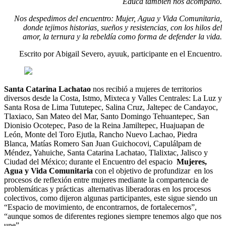
Educa también nos acompañó.
Nos despedimos del encuentro: Mujer, Agua y Vida Comunitaria,
donde tejimos historias, sueños y resistencias, con los hilos del
amor, la ternura y la rebeldía como forma de defender la vida.
Escrito por Abigail Severo, ayuuk, participante en el Encuentro.
Santa Catarina Lachatao
nos recibió a mujeres de territorios
diversos desde la Costa, Istmo, Mixteca y Valles Centrales: La Luz y
Santa Rosa de Lima Tututepec, Salina Cruz, Jaltepec de Candayoc,
Tlaxiaco, San Mateo del Mar, Santo Domingo Tehuantepec, San
Dionisio Ocotepec, Paso de la Reina Jamiltepec, Huajuapan de
León, Monte del Toro Ejutla, Rancho Nuevo Lachao, Piedra
Blanca, Matías Romero San Juan Guichocovi, Capulálpam de
Méndez, Yahuiche, Santa Catarina Lachatao, Tlalixtac, Jalisco y
Ciudad del México; durante el Encuentro del espacio
Mujeres,
Agua y Vida Comunitaria
con el objetivo de profundizar en los
procesos de reflexión entre mujeres mediante la compartencia de
problemáticas y prácticas alternativas liberadoras en los procesos
colectivos, como dijeron algunas participantes, este sigue siendo un
“Espacio de movimiento, de encontrarnos, de fortalecernos”,
“aunque somos de diferentes regiones siempre tenemos algo que nos
une”.