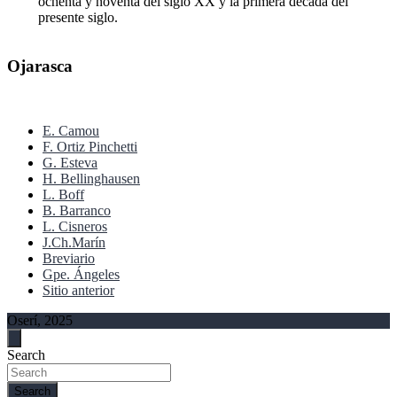
ochenta y noventa del siglo XX y la primera década del
presente siglo.
Ojarasca
E. Camou
F. Ortiz Pinchetti
G. Esteva
H. Bellinghausen
L. Boff
B. Barranco
L. Cisneros
J.Ch.Marín
Breviario
Gpe. Ángeles
Sitio anterior
Oserí, 2025
Search
Search