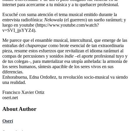
internet para acercarme a tu música y a tu quehacer profesional.
Escuché con suma atención el tema musical emitido durante la
entrevista radiofónica:
Nekowala
(el guerrero) un sueño rarámuri; y
luego en youtube (https://www.youtube.com/watch?
v=SVI_jjsYYZ4).
Me parece que el ensamble musical, intercultural, que emerge de las
entrañas del
chapareque
como brote esencial de tan extraordinaria
pieza, resume estos esfuerzos que revitalizan el idioma rarámuri al
compas de percusiones y sonidos
indie
–el aporte profesional tuyo y
de tus colegas–, para materializar esa utopía anhelada: la armonía de
los seres humanos, síntesis apacible de los seres vivos en sus
diferencias.
Enhorabuena, Edna Ordoñez, tu revolución socio-musical va siendo
una realidad.
Francisco Xavier Ortiz
oseri.net
About Author
Oserí