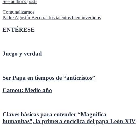
See author's posts
Navegación
Comunalizarnos
Padre Agustín Becerra: los talentos bien invertidos
de
entradas
ENTÉRESE
Juego y verdad
Ser Papa en tiempos de “anticristos”
Camou: Medio año
Claves básicas para entender “Magnifica
humanitas”, la primera encíclica del papa León XIV