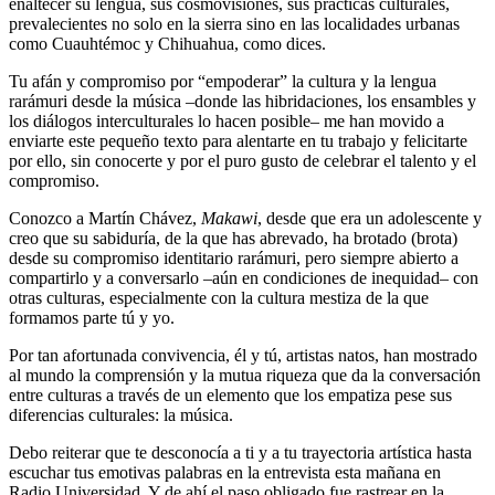
enaltecer su lengua, sus cosmovisiones, sus prácticas culturales,
prevalecientes no solo en la sierra sino en las localidades urbanas
como Cuauhtémoc y Chihuahua, como dices.
Tu afán y compromiso por “empoderar” la cultura y la lengua
rarámuri desde la música –donde las hibridaciones, los ensambles y
los diálogos interculturales lo hacen posible– me han movido a
enviarte este pequeño texto para alentarte en tu trabajo y felicitarte
por ello, sin conocerte y por el puro gusto de celebrar el talento y el
compromiso.
Conozco a Martín Chávez,
Makawi
, desde que era un adolescente y
creo que su sabiduría, de la que has abrevado, ha brotado (brota)
desde su compromiso identitario rarámuri, pero siempre abierto a
compartirlo y a conversarlo –aún en condiciones de inequidad– con
otras culturas, especialmente con la cultura mestiza de la que
formamos parte tú y yo.
Por tan afortunada convivencia, él y tú, artistas natos, han mostrado
al mundo la comprensión y la mutua riqueza que da la conversación
entre culturas a través de un elemento que los empatiza pese sus
diferencias culturales: la música.
Debo reiterar que te desconocía a ti y a tu trayectoria artística hasta
escuchar tus emotivas palabras en la entrevista esta mañana en
Radio Universidad. Y de ahí el paso obligado fue rastrear en la