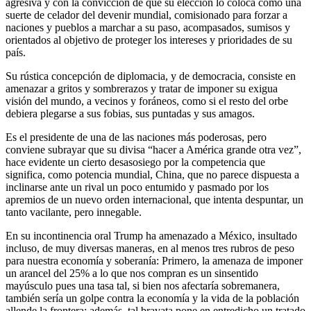
agresiva y con la convicción de que su elección lo coloca como una
suerte de celador del devenir mundial, comisionado para forzar a
naciones y pueblos a marchar a su paso, acompasados, sumisos y
orientados al objetivo de proteger los intereses y prioridades de su
país.
Su rústica concepción de diplomacia, y de democracia, consiste en
amenazar a gritos y sombrerazos y tratar de imponer su exigua
visión del mundo, a vecinos y foráneos, como si el resto del orbe
debiera plegarse a sus fobias, sus puntadas y sus amagos.
Es el presidente de una de las naciones más poderosas, pero
conviene subrayar que su divisa “hacer a América grande otra vez”,
hace evidente un cierto desasosiego por la competencia que
significa, como potencia mundial, China, que no parece dispuesta a
inclinarse ante un rival un poco entumido y pasmado por los
apremios de un nuevo orden internacional, que intenta despuntar, un
tanto vacilante, pero innegable.
En su incontinencia oral Trump ha amenazado a México, insultado
incluso, de muy diversas maneras, en al menos tres rubros de peso
para nuestra economía y soberanía: Primero, la amenaza de imponer
un arancel del 25% a lo que nos compran es un sinsentido
mayúsculo pues una tasa tal, si bien nos afectaría sobremanera,
también sería un golpe contra la economía y la vida de la población
allende la frontera; además, tal bravata pone en entredicho un tratado