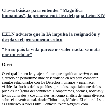
Claves básicas para entender “Magnifica
humanitas”, la primera encíclica del papa León XIV
EZLN advierte que la IA impulsa la resignación y
desplaza el pensamiento crítico
“En su país la vida parece no valer nada: se mata
por un celular”
Oserí
Oserí (palabra en lenguaje rarámuri que significa:
escrito
) es un
ejercicio de periodismo libre desarrollado en red para compartir
asuntos relacionados con los Derechos humanos y para hacer
visibles las luchas de los pueblos oprimidos, especialmente de los
pueblos indígenas del continente. Compartimos, además, noticias y
textos culturales y coyunturales, así como análisis de temas diversos
sobre el devenir actual, desde Chihuahua, México. El editor del sitio
es Francisco Xavier Ortiz. Contacto: fxortiz@gmail.com