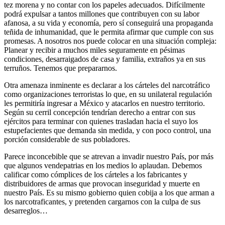
tez morena y no contar con los papeles adecuados. Difícilmente
podrá expulsar a tantos millones que contribuyen con su labor
afanosa, a su vida y economía, pero sí conseguirá una propaganda
teñida de inhumanidad, que le permita afirmar que cumple con sus
promesas. A nosotros nos puede colocar en una situación compleja:
Planear y recibir a muchos miles seguramente en pésimas
condiciones, desarraigados de casa y familia, extraños ya en sus
terruños. Tenemos que prepararnos.
Otra amenaza inminente es declarar a los cárteles del narcotráfico
como organizaciones terroristas lo que, en su unilateral regulación
les permitiría ingresar a México y atacarlos en nuestro territorio.
Según su cerril concepción tendrían derecho a entrar con sus
ejércitos para terminar con quienes trasladan hacia el suyo los
estupefacientes que demanda sin medida, y con poco control, una
porción considerable de sus pobladores.
Parece inconcebible que se atrevan a invadir nuestro País, por más
que algunos vendepatrias en los medios lo aplaudan. Debemos
calificar como cómplices de los cárteles a los fabricantes y
distribuidores de armas que provocan inseguridad y muerte en
nuestro País. Es su mismo gobierno quien cobija a los que arman a
los narcotraficantes, y pretenden cargarnos con la culpa de sus
desarreglos…