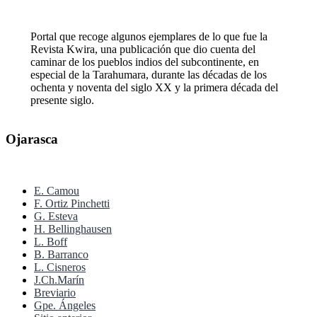
Portal que recoge algunos ejemplares de lo que fue la
Revista Kwira, una publicación que dio cuenta del
caminar de los pueblos indios del subcontinente, en
especial de la Tarahumara, durante las décadas de los
ochenta y noventa del siglo XX y la primera década del
presente siglo.
Ojarasca
E. Camou
F. Ortiz Pinchetti
G. Esteva
H. Bellinghausen
L. Boff
B. Barranco
L. Cisneros
J.Ch.Marín
Breviario
Gpe. Ángeles