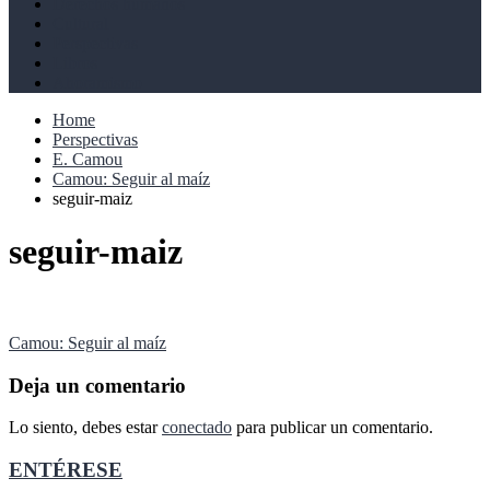
Derechos humanos
Cultural
Perspectivas
Libros
Ahoramismo
Home
Perspectivas
E. Camou
Camou: Seguir al maíz
seguir-maiz
seguir-maiz
Navegación
Camou: Seguir al maíz
de
Deja un comentario
entradas
Lo siento, debes estar
conectado
para publicar un comentario.
ENTÉRESE