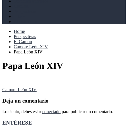
Derechos humanos
Cultural
Perspectivas
Libros
Ahoramismo
Home
Perspectivas
E. Camou
Camou: León XIV
Papa León XIV
Papa León XIV
Navegación
Camou: León XIV
de
Deja un comentario
entradas
Lo siento, debes estar
conectado
para publicar un comentario.
ENTÉRESE