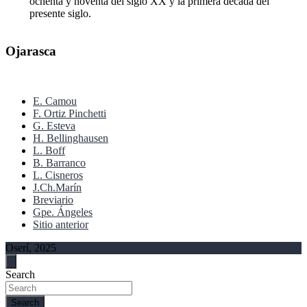
ochenta y noventa del siglo XX y la primera década del
presente siglo.
Ojarasca
E. Camou
F. Ortiz Pinchetti
G. Esteva
H. Bellinghausen
L. Boff
B. Barranco
L. Cisneros
J.Ch.Marín
Breviario
Gpe. Ángeles
Sitio anterior
Oserí, 2025
Search
Search