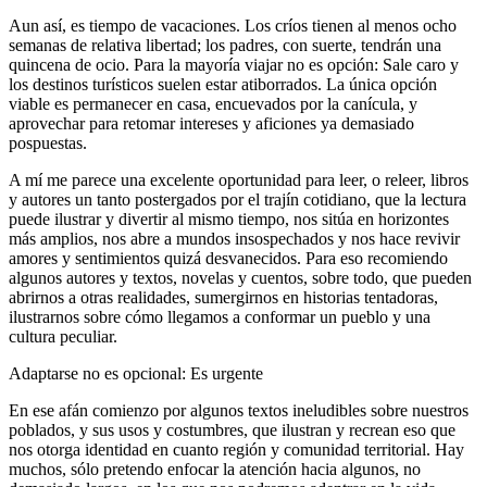
Aun así, es tiempo de vacaciones. Los críos tienen al menos ocho
semanas de relativa libertad; los padres, con suerte, tendrán una
quincena de ocio. Para la mayoría viajar no es opción: Sale caro y
los destinos turísticos suelen estar atiborrados. La única opción
viable es permanecer en casa, encuevados por la canícula, y
aprovechar para retomar intereses y aficiones ya demasiado
pospuestas.
A mí me parece una excelente oportunidad para leer, o releer, libros
y autores un tanto postergados por el trajín cotidiano, que la lectura
puede ilustrar y divertir al mismo tiempo, nos sitúa en horizontes
más amplios, nos abre a mundos insospechados y nos hace revivir
amores y sentimientos quizá desvanecidos. Para eso recomiendo
algunos autores y textos, novelas y cuentos, sobre todo, que pueden
abrirnos a otras realidades, sumergirnos en historias tentadoras,
ilustrarnos sobre cómo llegamos a conformar un pueblo y una
cultura peculiar.
Adaptarse no es opcional: Es urgente
En ese afán comienzo por algunos textos ineludibles sobre nuestros
poblados, y sus usos y costumbres, que ilustran y recrean eso que
nos otorga identidad en cuanto región y comunidad territorial. Hay
muchos, sólo pretendo enfocar la atención hacia algunos, no