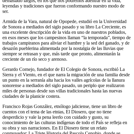
demasiado largos, en los que nos podremos adentrar en la vida,
leyendas y tradiciones que fueron conformando nuestro modo de
ser.
Armida de la Vara, natural de Opopede, estudió en la Universidad
de Sonora a mediados del siglo pasado y su libro La Creciente, es
una excelente descripción de la vida en uno de nuestros poblados,
en esos meses que los campesinos llaman “la temporada”, tiempo de
trabajos campiranos para aliviar el hambre y la sed del ganado, y de
desazón pueblerina alimentada por la nostalgia de las lluvias que
siempre se retrasan y que, más tarde que pronto, alimentarán la
creciente de un río seco y arenoso.
Gerardo Cornejo, fundador de El Colegio de Sonora, escribió La
Sierra y el Viento, en el que narra la migración de una familia desde
un punto en la serranía alta hacia los valles agrícolas de la llanura
sonorense a mediados del siglo pasado, un periplo que realizaron
miles de personas desde sus villas tradicionales hasta las nuevas
ciudades de la planicie costera.
Francisco Rojas González, etnólogo jaliciense, tiene un libro de
cuentos con el tema de las etnias, El Diosero, que no tiene
desperdicio y vale la pena leerlo con cuidado y gusto, su
conocimiento de las culturas indígenas de todo el País se refleja en
su obra y sus narraciones. En El Diosero tiene un relato
conmovedor: La Triste Historia del Pascola Cenobio, donde se