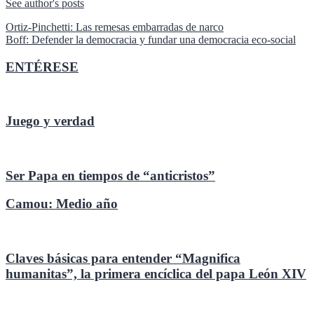
See author's posts
Navegación
Ortiz-Pinchetti: Las remesas embarradas de narco
Boff: Defender la democracia y fundar una democracia eco-social
de
entradas
ENTÉRESE
Juego y verdad
Ser Papa en tiempos de “anticristos”
Camou: Medio año
Claves básicas para entender “Magnifica
humanitas”, la primera encíclica del papa León XIV