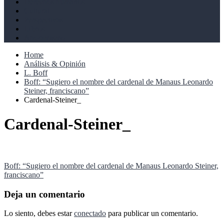
Derechos humanos
Cultural
Perspectivas
Libros
Ahoramismo
Home
Análisis & Opinión
L. Boff
Boff: “Sugiero el nombre del cardenal de Manaus Leonardo
Steiner, franciscano”
Cardenal-Steiner_
Cardenal-Steiner_
Navegación
Boff: “Sugiero el nombre del cardenal de Manaus Leonardo Steiner,
franciscano”
de
entradas
Deja un comentario
Lo siento, debes estar
conectado
para publicar un comentario.