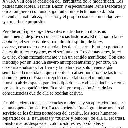
XVII/XVIII con la aparición del paradigma de la modernidad. Los
padres fundadores, Francis Bacon y especialmente René Descartes y
otros rompieron con una larga tradición de la humanidad. Esta
entendía la naturaleza, la Tierra y el propio cosmos como algo vivo
y cargado de propósito.
Pero he aquí que surge Descartes e introduce un dualismo
fundamental de graves consecuencias históricas. Él distinguió la
res
cogitans
, el ser pensante y portador de espíritu, de la
res
extensa,
cosa extensa y material, los demás seres. El único portador
del espíritu,
res cogitans
, es el ser humano. Los demás seres, la
res
extensa,
obran mecánicamente y sin un sentido manifiesto. Con esto
introdujo por un lado un severo antropocentrismo y por otro, un
craso materialismo. La Tierra y la naturaleza solo tienen algún
sentido en la medida en que se ordenan al ser humano que las trata
como le apetece. Esta concepción materialista del mundo no
humano abrió espacio para todo tipo de uso y abusos, inclusive en la
propia investigación científica, sin preocupación ética de las
consecuencias que de ella se podrían derivar.
De ahí nacieron todas las ciencias modernas y su aplicación práctica
en una operación técnica. La tecnociencia fue el gran instrumento al
servicio de los únicos portadores del espíritu, los seres humanos,
separados de la naturaleza y “dueños y señores” de ella (Descartes),
transformados después en colonizadores, esclavócratas y