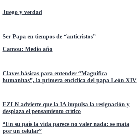
Juego y verdad
Ser Papa en tiempos de “anticristos”
Camou: Medio año
Claves básicas para entender “Magnifica
humanitas”, la primera encíclica del papa León XIV
EZLN advierte que la IA impulsa la resignación y
desplaza el pensamiento crítico
“En su país la vida parece no valer nada: se mata
por un celular”