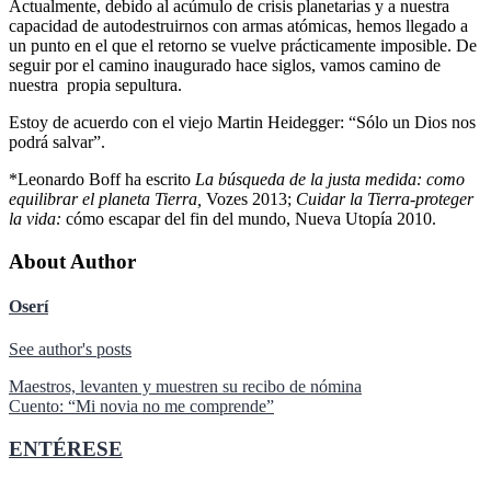
Actualmente, debido al acúmulo de crisis planetarias y a nuestra
capacidad de autodestruirnos con armas atómicas, hemos llegado a
un punto en el que el retorno se vuelve prácticamente imposible. De
seguir por el camino inaugurado hace siglos, vamos camino de
nuestra propia sepultura.
Estoy de acuerdo con el viejo Martin Heidegger: “Sólo un Dios nos
podrá salvar”.
*Leonardo Boff ha escrito
La búsqueda de la justa medida: como
equilibrar el planeta Tierra,
Vozes 2013;
Cuidar la Tierra-proteger
la vida:
cómo escapar del fin del mundo, Nueva Utopía 2010.
About Author
Oserí
See author's posts
Navegación
Maestros, levanten y muestren su recibo de nómina
Cuento: “Mi novia no me comprende”
de
entradas
ENTÉRESE