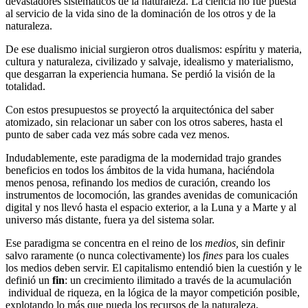
devastadores sistemáticos de la naturaleza. La ciencia no fue puesta
al servicio de la vida sino de la dominación de los otros y de la
naturaleza.
De ese dualismo inicial surgieron otros dualismos: espíritu y materia,
cultura y naturaleza, civilizado y salvaje, idealismo y materialismo,
que desgarran la experiencia humana. Se perdió la visión de la
totalidad.
Con estos presupuestos se proyectó la arquitectónica del saber
atomizado, sin relacionar un saber con los otros saberes, hasta el
punto de saber cada vez más sobre cada vez menos.
Indudablemente, este paradigma de la modernidad trajo grandes
beneficios en todos los ámbitos de la vida humana, haciéndola
menos penosa, refinando los medios de curación, creando los
instrumentos de locomoción, las grandes avenidas de comunicación
digital y nos llevó hasta el espacio exterior, a la Luna y a Marte y al
universo más distante, fuera ya del sistema solar.
Ese paradigma se concentra en el reino de los
medios,
sin definir
salvo raramente (o nunca colectivamente) los
fines
para los cuales
los medios deben servir. El capitalismo entendió bien la cuestión y le
definió un
fin
: un crecimiento ilimitado a través de la acumulación
individual de riqueza, en la lógica de la mayor competición posible,
explotando lo más que pueda los recursos de la naturaleza,