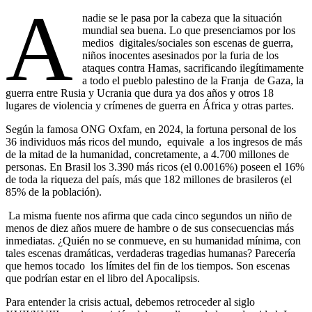
A
nadie se le pasa por la cabeza que la situación
mundial sea buena. Lo que presenciamos por los
medios digitales/sociales son escenas de guerra,
niños inocentes asesinados por la furia de los
ataques contra Hamas, sacrificando ilegítimamente
a todo el pueblo palestino de la Franja de Gaza, la
guerra entre Rusia y Ucrania que dura ya dos años y otros 18
lugares de violencia y crímenes de guerra en África y otras partes.
Según la famosa ONG Oxfam, en 2024, la fortuna personal de los
36 individuos más ricos del mundo, equivale a los ingresos de más
de la mitad de la humanidad, concretamente, a 4.700 millones de
personas. En Brasil los 3.390 más ricos (el 0.0016%) poseen el 16%
de toda la riqueza del país, más que 182 millones de brasileros (el
85% de la población).
La misma fuente nos afirma que cada cinco segundos un niño de
menos de diez años muere de hambre o de sus consecuencias más
inmediatas. ¿Quién no se conmueve, en su humanidad mínima, con
tales escenas dramáticas, verdaderas tragedias humanas? Parecería
que hemos tocado los límites del fin de los tiempos. Son escenas
que podrían estar en el libro del Apocalipsis.
Para entender la crisis actual, debemos retroceder al siglo