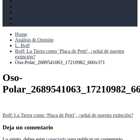
Derechos humanos
Cultural
Perspectivas
Libros
Ahoramismo
Home
Análisis & Opinión
L. Boff
Boff: La Tierra como ‘Placa de Petri’, ¿señal de nuestra
extinción?
Oso-Polar_2689541063_17210982_660x371
Oso-
Polar_2689541063_17210982_6
Navegación
Boff: La Tierra como ‘Placa de Petri’, ¿señal de nuestra extinción?
de
Deja un comentario
entradas
Lo siento, debes estar
conectado
para publicar un comentario.