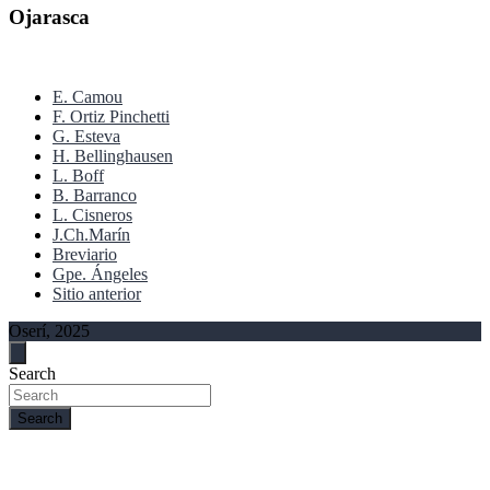
Ojarasca
E. Camou
F. Ortiz Pinchetti
G. Esteva
H. Bellinghausen
L. Boff
B. Barranco
L. Cisneros
J.Ch.Marín
Breviario
Gpe. Ángeles
Sitio anterior
Oserí, 2025
Search
Search