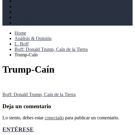
Derechos humanos
Cultural
Perspectivas
Libros
Ahoramismo
Home
Análisis & Opinión
L. Boff
Boff: Donald Trump, Caín de la Tierra
Trump-Caín
Trump-Caín
Navegación
Boff: Donald Trump, Caín de la Tierra
de
Deja un comentario
entradas
Lo siento, debes estar
conectado
para publicar un comentario.
ENTÉRESE