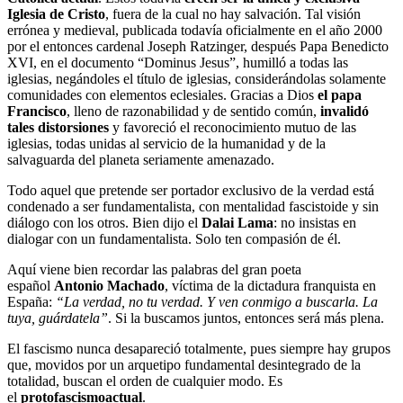
Iglesia de Cristo
, fuera de la cual no hay salvación. Tal visión
errónea y medieval, publicada todavía oficialmente en el año 2000
por el entonces cardenal Joseph Ratzinger, después Papa Benedicto
XVI, en el documento “Dominus Jesus”, humilló a todas las
iglesias, negándoles el título de iglesias, considerándolas solamente
comunidades con elementos eclesiales. Gracias a Dios
el papa
Francisco
, lleno de razonabilidad y de sentido común,
invalidó
tales distorsiones
y favoreció el reconocimiento mutuo de las
iglesias, todas unidas al servicio de la humanidad y de la
salvaguarda del planeta seriamente amenazado.
Todo aquel que pretende ser portador exclusivo de la verdad está
condenado a ser fundamentalista, con mentalidad fascistoide y sin
diálogo con los otros. Bien dijo el
Dalai Lama
: no insistas en
dialogar con un fundamentalista. Solo ten compasión de él.
Aquí viene bien recordar las palabras del gran poeta
español
Antonio Machado
, víctima de la dictadura franquista en
España:
“La verdad, no tu verdad. Y ven conmigo a buscarla. La
tuya, guárdatela”
. Si la buscamos juntos, entonces será más plena.
El fascismo nunca desapareció totalmente, pues siempre hay grupos
que, movidos por un arquetipo fundamental desintegrado de la
totalidad, buscan el orden de cualquier modo. Es
el
protofascismo
actual
.