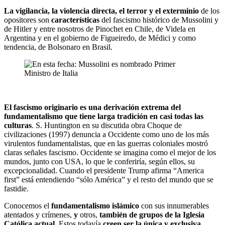
La vigilancia, la violencia directa, el terror y el exterminio
de los
opositores son
características
del fascismo histórico de Mussolini y
de Hitler y entre nosotros de Pinochet en Chile, de Videla en
Argentina y en el gobierno de Figueiredo, de Médici y como
tendencia, de Bolsonaro en Brasil.
El fascismo originario es una derivación extrema del
fundamentalismo que tiene larga tradición en casi todas las
culturas
. S. Huntington en su discutida obra Choque de
civilizaciones (1997) denuncia a Occidente como uno de los más
virulentos fundamentalistas, que en las guerras coloniales mostró
claras señales fascismo. Occidente se imagina como el mejor de los
mundos, junto con USA, lo que le conferiría, según ellos, su
excepcionalidad. Cuando el presidente Trump afirma “America
first” está entendiendo “sólo América” y el resto del mundo que se
fastidie.
Conocemos el
fundamentalismo islámico
con sus innumerables
atentados y crímenes,
y
otros,
también de grupos de la Iglesia
Católica actual
. Estos todavía
creen ser la única y exclusiva