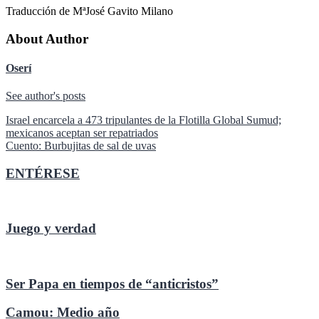
Traducción de MªJosé Gavito Milano
About Author
Oserí
See author's posts
Navegación
Israel encarcela a 473 tripulantes de la Flotilla Global Sumud;
mexicanos aceptan ser repatriados
de
Cuento: Burbujitas de sal de uvas
entradas
ENTÉRESE
Juego y verdad
Ser Papa en tiempos de “anticristos”
Camou: Medio año