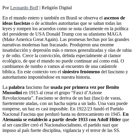
Por
Leonardo Boff
| Religión Digital
En el mundo entero y también en Brasil se observa el
ascenso de
ideas fascistas
o de actitudes autoritarias que se saltan todas las
leyes y rompen los acuerdos como se nota claramente en la política
del presidente de USA Donald Trump con su ufanismo MAGA
(Make America Great Again). Las promesas hechas por las grandes
narrativas modernas han fracasado. Produjeron una enorme
insatisfacción y depresión más o menos generalizadas y olas de rabia
y de odio. Crece la convicción, debida especialmente al clamor
ecológico, de que el mundo no puede continuar así como está. O
cambiamos de rumbo o vamos al encuentro de una catástrofe
bíblica. En este contexto veo el
siniestro fenómeno
del fascismo y
autoritarismo imponiéndose en nuestra historia.
La
palabra
fascismo fue
usada por primera vez por Benito
Mussolini
en 1915 al crear el grupo “Fasci d’Azione
Revolucionaria”. Fascismo se deriva de un haz (fasci) de varas,
fuertemente atadas, con un hacha sujeta a un lado. Una vara puede
romperse, un haz es casi imposible. En 1922/23 fundó el Partido
Nacional Fascista que perduró hasta su derrocamiento en 1945.
En
Alemania se estableció a partir desde 1933 con Adolf Hitler
que
al ser canciller creó el Nacionalsocialismo, el partido nazi que
impuso al país fuerte disciplina, vigilancia y el terror de las SS.