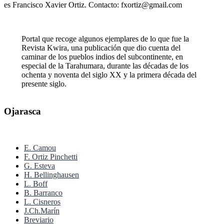
es Francisco Xavier Ortiz. Contacto: fxortiz@gmail.com
Portal que recoge algunos ejemplares de lo que fue la
Revista Kwira, una publicación que dio cuenta del
caminar de los pueblos indios del subcontinente, en
especial de la Tarahumara, durante las décadas de los
ochenta y noventa del siglo XX y la primera década del
presente siglo.
Ojarasca
E. Camou
F. Ortiz Pinchetti
G. Esteva
H. Bellinghausen
L. Boff
B. Barranco
L. Cisneros
J.Ch.Marín
Breviario