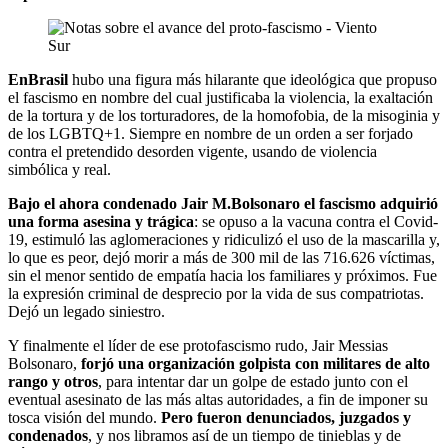
En
Brasil
hubo una figura más hilarante que ideológica que propuso
el fascismo en nombre del cual justificaba la violencia, la exaltación
de la tortura y de los torturadores, de la homofobia, de la misoginia y
de los LGBTQ+1. Siempre en nombre de un orden a ser forjado
contra el pretendido desorden vigente, usando de violencia
simbólica y real.
Bajo el ahora condenado Jair M.Bolsonaro el fascismo adquirió
una forma asesina y trágica
: se opuso a la vacuna contra el Covid-
19, estimuló las aglomeraciones y ridiculizó el uso de la mascarilla y,
lo que es peor, dejó morir a más de 300 mil de las 716.626 víctimas,
sin el menor sentido de empatía hacia los familiares y próximos. Fue
la expresión criminal de desprecio por la vida de sus compatriotas.
Dejó un legado siniestro.
Y finalmente el líder de ese protofascismo rudo, Jair Messias
Bolsonaro,
forjó una organización golpista con militares de alto
rango y otros
, para intentar dar un golpe de estado junto con el
eventual asesinato de las más altas autoridades, a fin de imponer su
tosca visión del mundo.
Pero fueron denunciados, juzgados y
condenados
, y nos libramos así de un tiempo de tinieblas y de