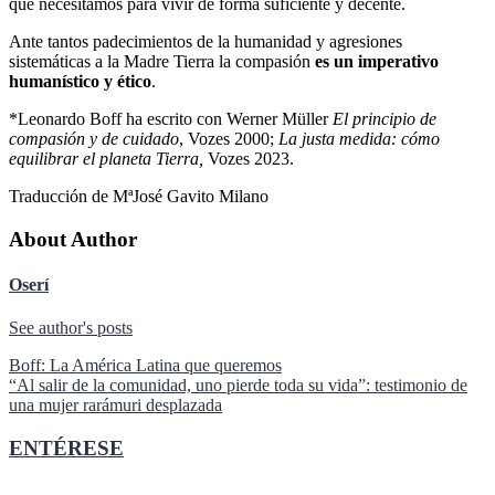
que necesitamos para vivir de forma suficiente y decente.
Ante tantos padecimientos de la humanidad y agresiones
sistemáticas a la Madre Tierra la compasión
es un imperativo
humanístico y ético
.
*Leonardo Boff ha escrito con Werner Müller
El
principio de
compasión y de cuidado
, Vozes 2000;
La
justa medida: cómo
equilibrar el planeta Tierra,
Vozes 2023.
Traducción de MªJosé Gavito Milano
About Author
Oserí
See author's posts
Navegación
Boff: La América Latina que queremos
“Al salir de la comunidad, uno pierde toda su vida”: testimonio de
de
una mujer rarámuri desplazada
entradas
ENTÉRESE