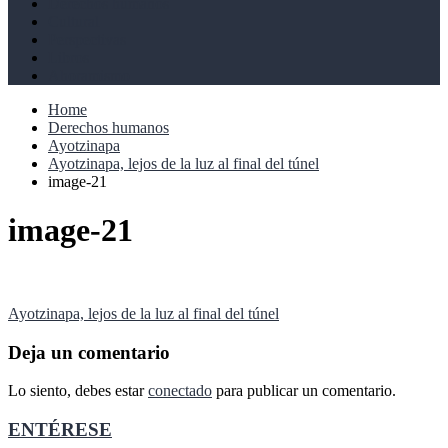
Derechos humanos
Cultural
Perspectivas
Libros
Ahoramismo
Home
Derechos humanos
Ayotzinapa
Ayotzinapa, lejos de la luz al final del túnel
image-21
image-21
Navegación
Ayotzinapa, lejos de la luz al final del túnel
de
Deja un comentario
entradas
Lo siento, debes estar
conectado
para publicar un comentario.
ENTÉRESE