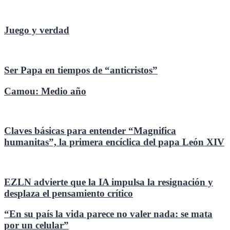
Juego y verdad
Ser Papa en tiempos de “anticristos”
Camou: Medio año
Claves básicas para entender “Magnifica
humanitas”, la primera encíclica del papa León XIV
EZLN advierte que la IA impulsa la resignación y
desplaza el pensamiento crítico
“En su país la vida parece no valer nada: se mata
por un celular”