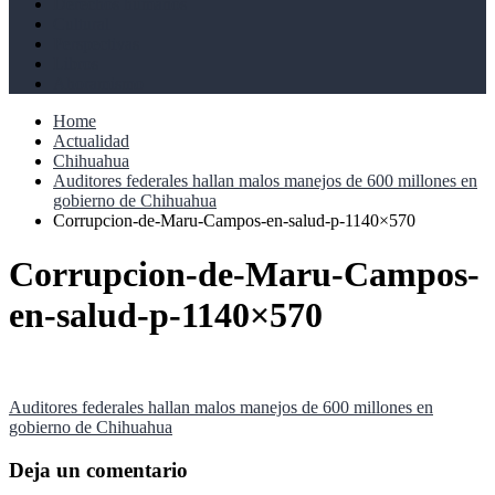
Derechos humanos
Cultural
Perspectivas
Libros
Ahoramismo
Home
Actualidad
Chihuahua
Auditores federales hallan malos manejos de 600 millones en
gobierno de Chihuahua
Corrupcion-de-Maru-Campos-en-salud-p-1140×570
Corrupcion-de-Maru-Campos-
en-salud-p-1140×570
Navegación
Auditores federales hallan malos manejos de 600 millones en
gobierno de Chihuahua
de
entradas
Deja un comentario