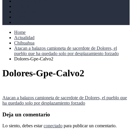
Derechos humanos
Cultural
Perspectivas
Libros
Ahoramismo
Home
Actualidad
Chihuahua
Atacan a balazos camioneta de sacerdote de Dolores, el
pueblo que ha quedado solo por desplazamiento forzado
Dolores-Gpe-Calvo2
Dolores-Gpe-Calvo2
Navegación
Atacan a balazos camioneta de sacerdote de Dolores, el pueblo que
ha quedado solo por desplazamiento forzado
de
entradas
Deja un comentario
Lo siento, debes estar
conectado
para publicar un comentario.