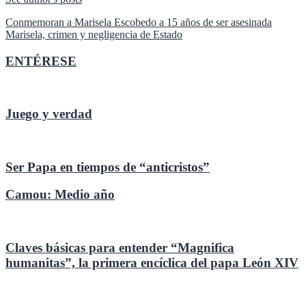
Navegación
Conmemoran a Marisela Escobedo a 15 años de ser asesinada
Marisela, crimen y negligencia de Estado
de
entradas
ENTÉRESE
Juego y verdad
Ser Papa en tiempos de “anticristos”
Camou: Medio año
Claves básicas para entender “Magnifica
humanitas”, la primera encíclica del papa León XIV