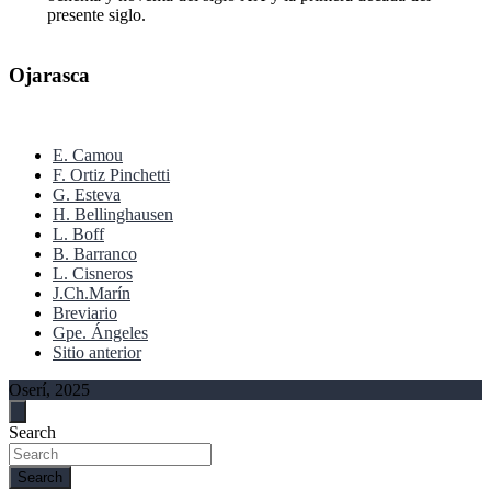
presente siglo.
Ojarasca
E. Camou
F. Ortiz Pinchetti
G. Esteva
H. Bellinghausen
L. Boff
B. Barranco
L. Cisneros
J.Ch.Marín
Breviario
Gpe. Ángeles
Sitio anterior
Oserí, 2025
Search
Search