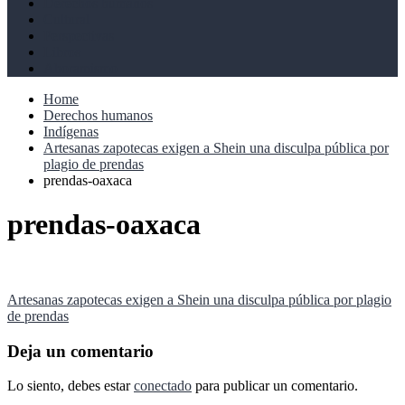
Derechos humanos
Cultural
Perspectivas
Libros
Ahoramismo
Home
Derechos humanos
Indígenas
Artesanas zapotecas exigen a Shein una disculpa pública por
plagio de prendas
prendas-oaxaca
prendas-oaxaca
Navegación
Artesanas zapotecas exigen a Shein una disculpa pública por plagio
de prendas
de
entradas
Deja un comentario
Lo siento, debes estar
conectado
para publicar un comentario.