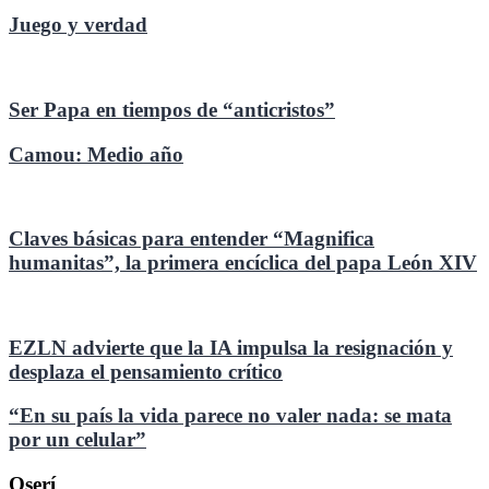
Juego y verdad
Ser Papa en tiempos de “anticristos”
Camou: Medio año
Claves básicas para entender “Magnifica
humanitas”, la primera encíclica del papa León XIV
EZLN advierte que la IA impulsa la resignación y
desplaza el pensamiento crítico
“En su país la vida parece no valer nada: se mata
por un celular”
Oserí