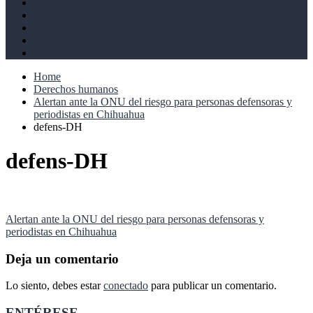
Derechos humanos
Cultural
Perspectivas
Libros
Ahoramismo
Home
Derechos humanos
Alertan ante la ONU del riesgo para personas defensoras y
periodistas en Chihuahua
defens-DH
defens-DH
Navegación
Alertan ante la ONU del riesgo para personas defensoras y
periodistas en Chihuahua
de
entradas
Deja un comentario
Lo siento, debes estar
conectado
para publicar un comentario.
ENTÉRESE