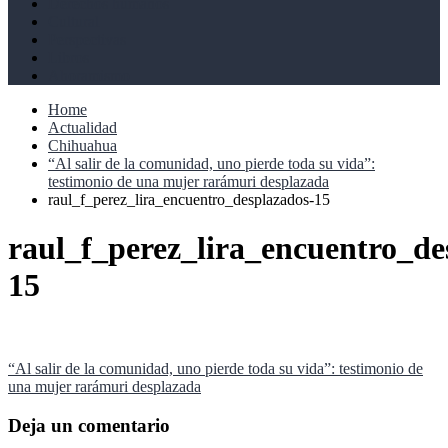
Derechos humanos
Cultural
Perspectivas
Libros
Ahoramismo
Home
Actualidad
Chihuahua
“Al salir de la comunidad, uno pierde toda su vida”:
testimonio de una mujer rarámuri desplazada
raul_f_perez_lira_encuentro_desplazados-15
raul_f_perez_lira_encuentro_de
15
Navegación
“Al salir de la comunidad, uno pierde toda su vida”: testimonio de
una mujer rarámuri desplazada
de
entradas
Deja un comentario