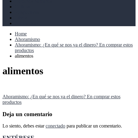
Derechos humanos
Cultural
Perspectivas
Libros
Ahoramismo
Home
Ahoramismo
Ahoramismo: ¿En qué se nos va el dinero? En comprar estos
productos
alimentos
alimentos
Navegación
Ahoramismo: ¿En qué se nos va el dinero? En comprar estos
productos
de
entradas
Deja un comentario
Lo siento, debes estar
conectado
para publicar un comentario.
ENTÉRESE