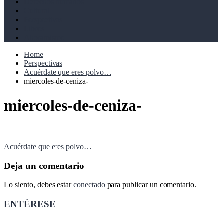
Derechos humanos
Cultural
Perspectivas
Libros
Ahoramismo
Home
Perspectivas
Acuérdate que eres polvo…
miercoles-de-ceniza-
miercoles-de-ceniza-
Navegación
Acuérdate que eres polvo…
de
Deja un comentario
entradas
Lo siento, debes estar
conectado
para publicar un comentario.
ENTÉRESE