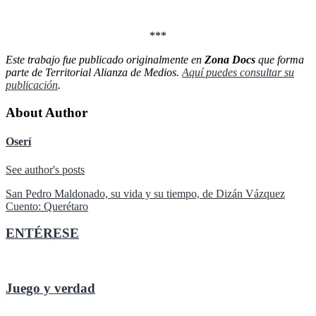
***
Este trabajo fue publicado originalmente en
Zona Docs
que forma
parte de Territorial Alianza de Medios.
Aquí puedes consultar su
publicación
.
About Author
Oserí
See author's posts
Navegación
San Pedro Maldonado, su vida y su tiempo, de Dizán Vázquez
Cuento: Querétaro
de
entradas
ENTÉRESE
Juego y verdad