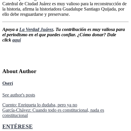
Catedral de Ciudad Juárez es muy valioso para la reconstrucción de
la historia, afirma la historiadora Guadalupe Santiago Quijada, por
ello debe resguardarse y preservarse.
Apoya a
La Verdad Juárez
. Tu contribución es muy valiosa para
el periodismo en el que puedes confiar. ¿Cómo donar? Dale
click
aquí
About Author
Oserí
See author's posts
Navegación
Cuento: Enriqueta lo dudaba, pero ya no
García-Chávez: Cuando todo es constitucional, nada es
de
constitucional
entradas
ENTÉRESE