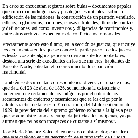
En estos se encuentran registros sobre bulas – documentos papales
que concedían indulgencias y privilegios espirituales– sobre la
edificación de las misiones, la construcción de un panteón ventilado,
edictos, reglamentos, padrones, causas criminales, libros de bautizos
y defunciones, así como inventarios y diligencias de matrimonios y,
entre otros archivos, expedientes de conflictos matrimoniales.
Precisamente sobre esto último, en la sección de justicia, que incluye
los documentos en los que se conoce la participación de los jueces
eclesiásticos ante alguna petición o demanda de los pobladores,
destaca una serie de expedientes en los que mujeres, habitantes de
Paso del Norte, solicitan el reconocimiento de separación
matrimonial.
También se documentan correspondencia diversa, en una de ellas,
que data del 28 de abril de 1826, se menciona la existencia e
incremento de reclamos de los indígenas por el cobro de los
sacramentos de entierros y casamientos que se les exige por la
administración de la iglesia. En otra carta, del 14 de septiembre de
1929, la providencia del supremo gobierno exhorta a la iglesia para
que se administre pronta y cumplida justicia a los indígenas, ya que
afirman que “ellos son incapaces de cuidarse a sí mismos”.
José Mario Sánchez Soledad, empresario e historiador, considera
que este catálogo es una descripción de la fundación de Ciudad