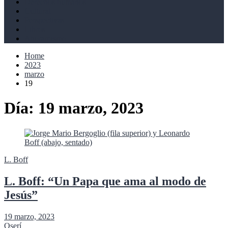
Derechos humanos
Cultural
Perspectivas
Libros
Ahoramismo
Home
2023
marzo
19
Día:
19 marzo, 2023
L. Boff
L. Boff: “Un Papa que ama al modo de
Jesús”
19 marzo, 2023
Oserí