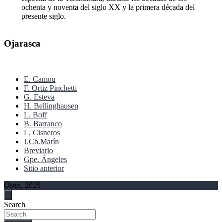
ochenta y noventa del siglo XX y la primera década del
presente siglo.
Ojarasca
E. Camou
F. Ortiz Pinchetti
G. Esteva
H. Bellinghausen
L. Boff
B. Barranco
L. Cisneros
J.Ch.Marín
Breviario
Gpe. Ángeles
Sitio anterior
Oserí, 2025
Search