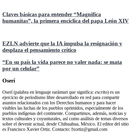
Claves básicas para entender “Magnifica
humanitas”, la primera encíclica del papa León XIV
EZLN advierte que la IA impulsa la resignación y
desplaza el pensamiento crítico
“En su país la vida parece no valer nada: se mata
por un celular”
Oserí
Oserí (palabra en lenguaje rarámuri que significa:
escrito
) es un
ejercicio de periodismo libre desarrollado en red para compartir
asuntos relacionados con los Derechos humanos y para hacer
visibles las luchas de los pueblos oprimidos, especialmente de los
pueblos indígenas del continente. Compartimos, además, noticias y
textos culturales y coyunturales, así como análisis de temas diversos
sobre el devenir actual, desde Chihuahua, México. El editor del sitio
es Francisco Xavier Ortiz. Contacto: fxortiz@gmail.com