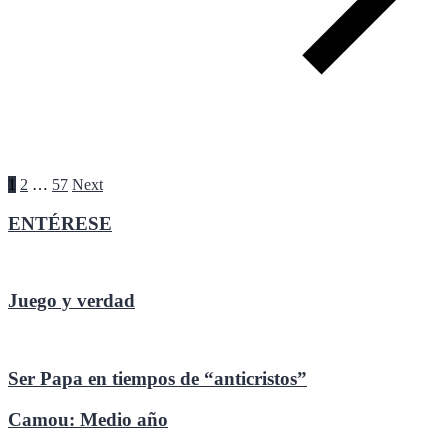
Paginación
1
2
…
57
Next
de
ENTÉRESE
entradas
Juego y verdad
Ser Papa en tiempos de “anticristos”
Camou: Medio año