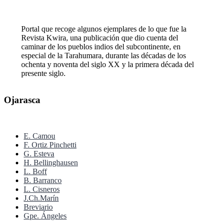
Portal que recoge algunos ejemplares de lo que fue la
Revista Kwira, una publicación que dio cuenta del
caminar de los pueblos indios del subcontinente, en
especial de la Tarahumara, durante las décadas de los
ochenta y noventa del siglo XX y la primera década del
presente siglo.
Ojarasca
E. Camou
F. Ortiz Pinchetti
G. Esteva
H. Bellinghausen
L. Boff
B. Barranco
L. Cisneros
J.Ch.Marín
Breviario
Gpe. Ángeles