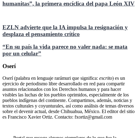
humanitas”, la primera encíclica del papa León XIV
EZLN advierte que la IA impulsa la resignación y
desplaza el pensamiento crítico
“En su país la vida parece no valer nada: se mata
por un celular”
Oserí
Oserí (palabra en lenguaje rarámuri que significa:
escrito
) es un
ejercicio de periodismo libre desarrollado en red para compartir
asuntos relacionados con los Derechos humanos y para hacer
visibles las luchas de los pueblos oprimidos, especialmente de los
pueblos indígenas del continente. Compartimos, además, noticias y
textos culturales y coyunturales, así como análisis de temas diversos
sobre el devenir actual, desde Chihuahua, México. El editor del sitio
es Francisco Xavier Ortiz. Contacto: fxortiz@gmail.com
Portal que recoge algunos ejemplares de lo que fue la