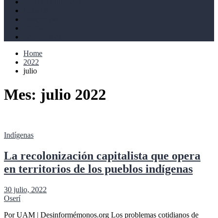
Derechos humanos
Cultural
Perspectivas
Libros
Ahoramismo
Home
2022
julio
Mes:
julio 2022
Indígenas
La recolonización capitalista que opera
en territorios de los pueblos indígenas
30 julio, 2022
Oserí
Por UAM | Desinformémonos.org Los problemas cotidianos de