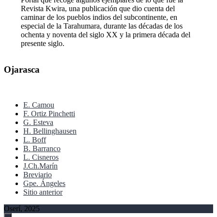
Revista Kwira, una publicación que dio cuenta del
caminar de los pueblos indios del subcontinente, en
especial de la Tarahumara, durante las décadas de los
ochenta y noventa del siglo XX y la primera década del
presente siglo.
Ojarasca
E. Camou
F. Ortiz Pinchetti
G. Esteva
H. Bellinghausen
L. Boff
B. Barranco
L. Cisneros
J.Ch.Marín
Breviario
Gpe. Ángeles
Sitio anterior
Oserí, 2025