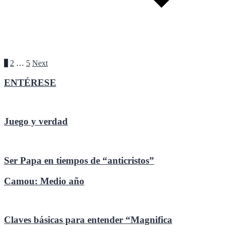
Paginación
1
2
…
5
Next
de
ENTÉRESE
entradas
Juego y verdad
Ser Papa en tiempos de “anticristos”
Camou: Medio año
Claves básicas para entender “Magnifica