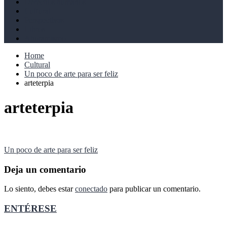
Derechos humanos
Cultural
Perspectivas
Libros
Ahoramismo
Home
Cultural
Un poco de arte para ser feliz
arteterpia
arteterpia
Navegación
Un poco de arte para ser feliz
de
Deja un comentario
entradas
Lo siento, debes estar
conectado
para publicar un comentario.
ENTÉRESE