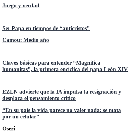
Juego y verdad
Ser Papa en tiempos de “anticristos”
Camou: Medio año
Claves básicas para entender “Magnifica
humanitas”, la primera encíclica del papa León XIV
EZLN advierte que la IA impulsa la resignación y
desplaza el pensamiento crítico
“En su país la vida parece no valer nada: se mata
por un celular”
Oserí