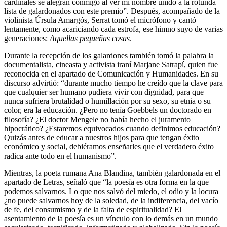
cardinales se alegran conmigo al ver mi nombre unido a la rotunda
lista de galardonados con este premio
. Después, acompañado de la
violinista Úrsula Amargós, Serrat tomó el micrófono y cantó
lentamente, como acariciando cada estrofa, ese himno suyo de varias
generaciones:
Aquellas pequeñas cosas
.
Durante la recepción de los galardones también tomó la palabra la
documentalista, cineasta y activista iraní Marjane Satrapí, quien fue
reconocida en el apartado de Comunicación y Humanidades. En su
discurso advirtió:
durante mucho tiempo he creído que la clave para
que cualquier ser humano pudiera vivir con dignidad, para que
nunca sufriera brutalidad o humillación por su sexo, su etnia o su
color, era la educación. ¿Pero no tenía Goebbels un doctorado en
filosofía? ¿El doctor Mengele no había hecho el juramento
hipocrático? ¿Estaremos equivocados cuando definimos educación?
Quizás antes de educar a nuestros hijos para que tengan éxito
económico y social, debiéramos enseñarles que el verdadero éxito
radica ante todo en el humanismo
.
Mientras, la poeta rumana Ana Blandina, también galardonada en el
apartado de Letras, señaló que
la poesía es otra forma en la que
podemos salvarnos. Lo que nos salvó del miedo, el odio y la locura
¿no puede salvarnos hoy de la soledad, de la indiferencia, del vacío
de fe, del consumismo y de la falta de espiritualidad? El
asentamiento de la poesía es un vínculo con lo demás en un mundo