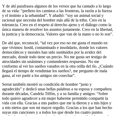
Y de ahí parafrasea algunos de los versos que ha cantado a lo largo
de su vida:
prefiero los caminos a las fronteras, la razón a la fuerza
y el instinto a la urbanidad
. Y añadió:
soy un animal social y
racional que necesita del hombre más allá de la tribu. Creo en la
tolerancia. Creo en el respeto al derecho ajeno y el diálogo como la
única manera de resolver los asuntos justamente. Creo en la libertad,
la justicia y la democracia. Valores que van de la mano o no lo son
.
De ahí que, reconoció,
tal vez por eso no me gusta el mundo en
que vivimos: hostil, contaminado e insolidario, donde los valores
democráticos y morales han sido sustituidos por la avidez del
mercado, donde todo tiene un precio. No me gusta ser testigo de
atrocidades sin unánimes y contundentes respuestas. No me
conformo al ver los sueños varados en la otra orilla del río. ¿Cuándo
llegará el tiempo de vendimiar los sueños?, me pregunto de mala
gana, al ver partir a los amigos sin cosechar
.
Serrat también mostró su condición de hombre
justo y
agradecido
y dedicó unas bellas palabras a su esposa y compañera
durante décadas, Candela Tiffón, y a su familia y amigos:
Sobre
todo quiero agradecer a mi mujer haberme permitido compartir la
vida con ella. Gracias a mis padres que me la dieron y a mis hijos y
a mis nietos que son mi mayor orgullo. Gracias a los que han hecho
suyas mis canciones y a todos los que desde los cuatro puntos