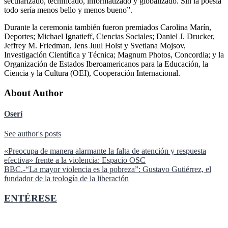
secularizado, tecnificado, informatizado y globalizado. Sin la poesía
todo sería menos bello y menos bueno
.
Durante la ceremonia también fueron premiados Carolina Marín,
Deportes; Michael Ignatieff, Ciencias Sociales; Daniel J. Drucker,
Jeffrey M. Friedman, Jens Juul Holst y Svetlana Mojsov,
Investigación Científica y Técnica; Magnum Photos, Concordia; y la
Organización de Estados Iberoamericanos para la Educación, la
Ciencia y la Cultura (OEI), Cooperación Internacional.
About Author
Oserí
See author's posts
Navegación
«Preocupa de manera alarmante la falta de atención y respuesta
efectiva» frente a la violencia: Espacio OSC
de
BBC.-“La mayor violencia es la pobreza”: Gustavo Gutiérrez, el
entradas
fundador de la teología de la liberación
ENTÉRESE