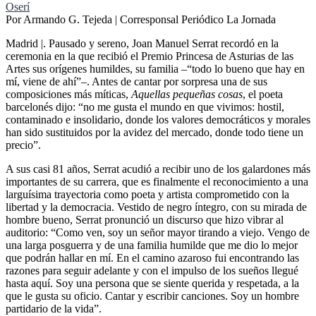
Oserí
Por Armando G. Tejeda | Corresponsal Periódico La Jornada
Madrid |. Pausado y sereno, Joan Manuel Serrat recordó en la
ceremonia en la que recibió el Premio Princesa de Asturias de las
Artes sus orígenes humildes, su familia –
todo lo bueno que hay en
mí, viene de ahí
–. Antes de cantar por sorpresa una de sus
composiciones más míticas,
Aquellas pequeñas cosas
, el poeta
barcelonés dijo:
no me gusta el mundo en que vivimos: hostil,
contaminado e insolidario, donde los valores democráticos y morales
han sido sustituidos por la avidez del mercado, donde todo tiene un
precio
.
A sus casi 81 años, Serrat acudió a recibir uno de los galardones más
importantes de su carrera, que es finalmente el reconocimiento a una
larguísima trayectoria como poeta y artista comprometido con la
libertad y la democracia. Vestido de negro íntegro, con su mirada de
hombre bueno, Serrat pronunció un discurso que hizo vibrar al
auditorio:
Como ven, soy un señor mayor tirando a viejo. Vengo de
una larga posguerra y de una familia humilde que me dio lo mejor
que podrán hallar en mí. En el camino azaroso fui encontrando las
razones para seguir adelante y con el impulso de los sueños llegué
hasta aquí. Soy una persona que se siente querida y respetada, a la
que le gusta su oficio. Cantar y escribir canciones. Soy un hombre
partidario de la vida
.