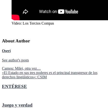
Video: Los Tercios Compas
About Author
Oserí
See author's posts
Navegación
Camou: Milei, otra vez…
«El Estado en sus tres poderes es el principal transgresor de los
de
derechos lingüísticos»: CSIM
entradas
ENTÉRESE
Juego y verdad