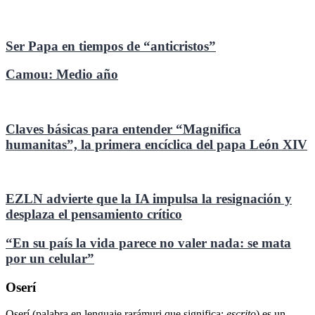
Ser Papa en tiempos de “anticristos”
Camou: Medio año
Claves básicas para entender “Magnifica
humanitas”, la primera encíclica del papa León XIV
EZLN advierte que la IA impulsa la resignación y
desplaza el pensamiento crítico
“En su país la vida parece no valer nada: se mata
por un celular”
Oserí
Oserí (palabra en lenguaje rarámuri que significa:
escrito
) es un