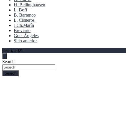
H. Bellinghausen
L. Boff
B. Barranco
L. Cisneros
J.Ch.Marín
Breviario
Gpe. Ángeles
Sitio anterior
Oserí, 2025
Search
Search