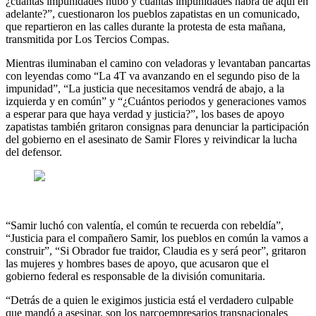
¿cuántas impunidades hubo y cuántas impunidades habrá de aquí en
adelante?”, cuestionaron los pueblos zapatistas en un comunicado,
que repartieron en las calles durante la protesta de esta mañana,
transmitida por Los Tercios Compas.
Mientras iluminaban el camino con veladoras y levantaban pancartas
con leyendas como “La 4T va avanzando en el segundo piso de la
impunidad”, “La justicia que necesitamos vendrá de abajo, a la
izquierda y en común” y “¿Cuántos periodos y generaciones vamos
a esperar para que haya verdad y justicia?”, los bases de apoyo
zapatistas también gritaron consignas para denunciar la participación
del gobierno en el asesinato de Samir Flores y reivindicar la lucha
del defensor.
“Samir luchó con valentía, el común te recuerda con rebeldía”,
“Justicia para el compañero Samir, los pueblos en común la vamos a
construir”, “Si Obrador fue traidor, Claudia es y será peor”, gritaron
las mujeres y hombres bases de apoyo, que acusaron que el
gobierno federal es responsable de la división comunitaria.
“Detrás de a quien le exigimos justicia está el verdadero culpable
que mandó a asesinar, son los narcoempresarios transnacionales