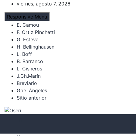
Skip
viernes, agosto 7, 2026
to
Responsive Menu
content
E. Camou
F. Ortiz Pinchetti
G. Esteva
H. Bellinghausen
L. Boff
B. Barranco
L. Cisneros
J.Ch.Marín
Breviario
Gpe. Ángeles
Sitio anterior
Oserí
Noticias, cultura y derechos humanos