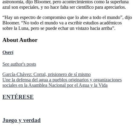
astronomía, dijo Bloomer, pero acontecimientos como la superluna
azul son especiales, y no hace falta ser científico para apreciarlos.
“Hay un espectro de compromiso que lo abre a todo el mundo”, dijo
Bloomer. “No todo el mundo va a escribir estudios académicos
sobre la Luna, pero se puede echar un vistazo hacia arriba”.
About Author
Oserí
See author's posts
Navegación
García-Chávez: Corral, prisionero de sí mismo
Une la defensa del agua a pueblos originarios y organizaciones
de
sociales en la Asamblea Nacional por el Agua y la Vida
entradas
ENTÉRESE
Juego y verdad