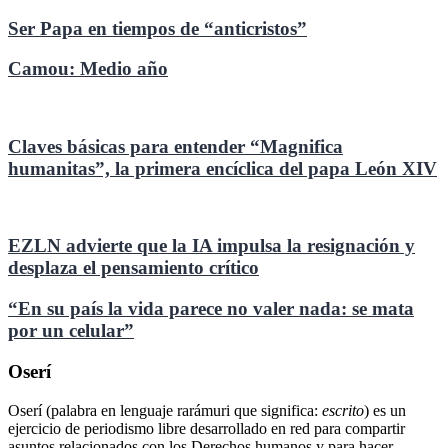
Ser Papa en tiempos de “anticristos”
Camou: Medio año
Claves básicas para entender “Magnifica
humanitas”, la primera encíclica del papa León XIV
EZLN advierte que la IA impulsa la resignación y
desplaza el pensamiento crítico
“En su país la vida parece no valer nada: se mata
por un celular”
Oserí
Oserí (palabra en lenguaje rarámuri que significa:
escrito
) es un
ejercicio de periodismo libre desarrollado en red para compartir
asuntos relacionados con los Derechos humanos y para hacer