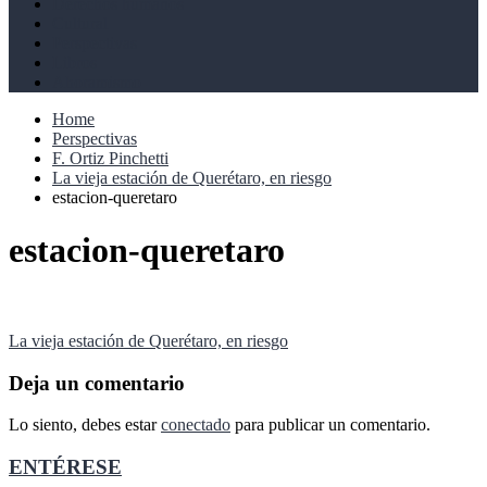
Derechos humanos
Cultural
Perspectivas
Libros
Ahoramismo
Home
Perspectivas
F. Ortiz Pinchetti
La vieja estación de Querétaro, en riesgo
estacion-queretaro
estacion-queretaro
Navegación
La vieja estación de Querétaro, en riesgo
de
Deja un comentario
entradas
Lo siento, debes estar
conectado
para publicar un comentario.
ENTÉRESE