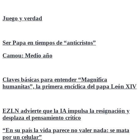
Juego y verdad
Ser Papa en tiempos de “anticristos”
Camou: Medio año
Claves básicas para entender “Magnifica
humanitas”, la primera encíclica del papa León XIV
EZLN advierte que la IA impulsa la resignación y
desplaza el pensamiento crítico
“En su país la vida parece no valer nada: se mata
por un celular”