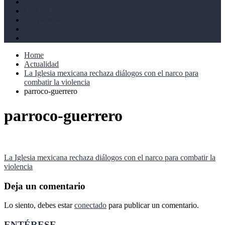
Derechos humanos
Cultural
Perspectivas
Libros
Ahoramismo
Home
Actualidad
La Iglesia mexicana rechaza diálogos con el narco para
combatir la violencia
parroco-guerrero
parroco-guerrero
Navegación
La Iglesia mexicana rechaza diálogos con el narco para combatir la
violencia
de
entradas
Deja un comentario
Lo siento, debes estar
conectado
para publicar un comentario.
ENTÉRESE