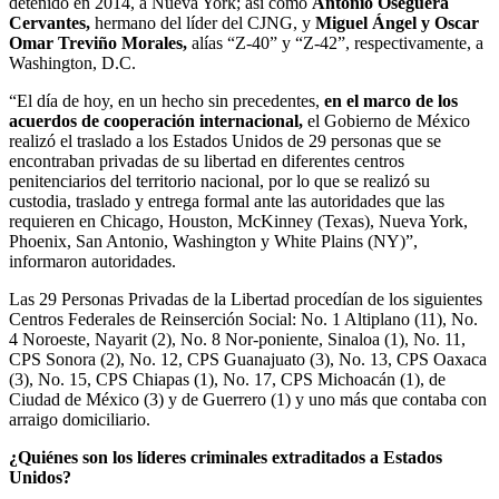
detenido en 2014, a Nueva York; así como
Antonio Oseguera
Cervantes,
hermano del líder del CJNG, y
Miguel Ángel y Oscar
Omar Treviño Morales,
alías “Z-40” y “Z-42”, respectivamente, a
Washington, D.C.
“El día de hoy, en un hecho sin precedentes,
en el marco de los
acuerdos de cooperación internacional,
el Gobierno de México
realizó el traslado a los Estados Unidos de 29 personas que se
encontraban privadas de su libertad en diferentes centros
penitenciarios del territorio nacional, por lo que se realizó su
custodia, traslado y entrega formal ante las autoridades que las
requieren en Chicago, Houston, McKinney (Texas), Nueva York,
Phoenix, San Antonio, Washington y White Plains (NY)”,
informaron autoridades.
Las 29 Personas Privadas de la Libertad procedían de los siguientes
Centros Federales de Reinserción Social: No. 1 Altiplano (11), No.
4 Noroeste, Nayarit (2), No. 8 Nor-poniente, Sinaloa (1), No. 11,
CPS Sonora (2), No. 12, CPS Guanajuato (3), No. 13, CPS Oaxaca
(3), No. 15, CPS Chiapas (1), No. 17, CPS Michoacán (1), de
Ciudad de México (3) y de Guerrero (1) y uno más que contaba con
arraigo domiciliario.
¿Quiénes son los líderes criminales extraditados a Estados
Unidos?