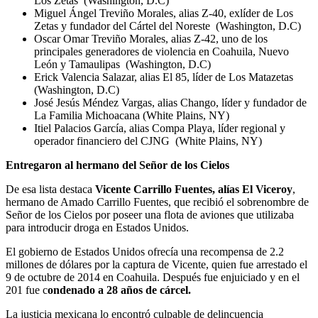
Los Zetas (Washington, D.C)
Miguel Ángel Treviño Morales, alias Z-40, exlíder de Los
Zetas y fundador del Cártel del Noreste (Washington, D.C)
Oscar Omar Treviño Morales, alias Z-42, uno de los
principales generadores de violencia en Coahuila, Nuevo
León y Tamaulipas (Washington, D.C)
Erick Valencia Salazar, alias El 85, líder de Los Matazetas
(Washington, D.C)
José Jesús Méndez Vargas, alias Chango, líder y fundador de
La Familia Michoacana (White Plains, NY)
Itiel Palacios García, alias Compa Playa, líder regional y
operador financiero del CJNG (White Plains, NY)
Entregaron al hermano del Señor de los Cielos
De esa lista destaca
Vicente Carrillo Fuentes, alías El Viceroy
,
hermano de Amado Carrillo Fuentes, que recibió el sobrenombre de
Señor de los Cielos por poseer una flota de aviones que utilizaba
para introducir droga en Estados Unidos.
El gobierno de Estados Unidos ofrecía una recompensa de 2.2
millones de dólares por la captura de Vicente, quien fue arrestado el
9 de octubre de 2014 en Coahuila. Después fue enjuiciado y en el
201 fue c
ondenado a 28 años de cárcel.
La justicia mexicana lo encontró culpable de delincuencia