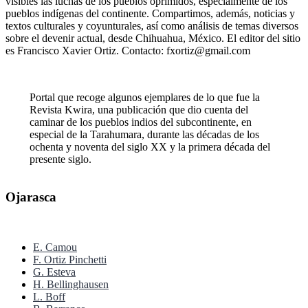
visibles las luchas de los pueblos oprimidos, especialmente de los
pueblos indígenas del continente. Compartimos, además, noticias y
textos culturales y coyunturales, así como análisis de temas diversos
sobre el devenir actual, desde Chihuahua, México. El editor del sitio
es Francisco Xavier Ortiz. Contacto: fxortiz@gmail.com
Portal que recoge algunos ejemplares de lo que fue la
Revista Kwira, una publicación que dio cuenta del
caminar de los pueblos indios del subcontinente, en
especial de la Tarahumara, durante las décadas de los
ochenta y noventa del siglo XX y la primera década del
presente siglo.
Ojarasca
E. Camou
F. Ortiz Pinchetti
G. Esteva
H. Bellinghausen
L. Boff