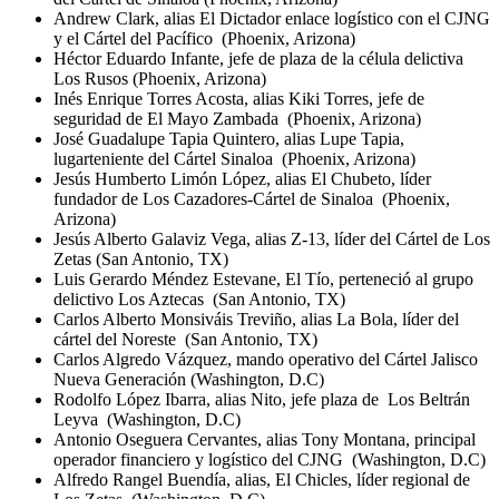
Andrew Clark, alias El Dictador enlace logístico con el CJNG
y el Cártel del Pacífico (Phoenix, Arizona)
Héctor Eduardo Infante, jefe de plaza de la célula delictiva
Los Rusos (Phoenix, Arizona)
Inés Enrique Torres Acosta, alias Kiki Torres, jefe de
seguridad de El Mayo Zambada (Phoenix, Arizona)
José Guadalupe Tapia Quintero, alias Lupe Tapia,
lugarteniente del Cártel Sinaloa (Phoenix, Arizona)
Jesús Humberto Limón López, alias El Chubeto, líder
fundador de Los Cazadores-Cártel de Sinaloa (Phoenix,
Arizona)
Jesús Alberto Galaviz Vega, alias Z-13, líder del Cártel de Los
Zetas (San Antonio, TX)
Luis Gerardo Méndez Estevane, El Tío, perteneció al grupo
delictivo Los Aztecas (San Antonio, TX)
Carlos Alberto Monsiváis Treviño, alias La Bola, líder del
cártel del Noreste (San Antonio, TX)
Carlos Algredo Vázquez, mando operativo del Cártel Jalisco
Nueva Generación (Washington, D.C)
Rodolfo López Ibarra, alias Nito, jefe plaza de Los Beltrán
Leyva (Washington, D.C)
Antonio Oseguera Cervantes, alias Tony Montana, principal
operador financiero y logístico del CJNG (Washington, D.C)
Alfredo Rangel Buendía, alias, El Chicles, líder regional de