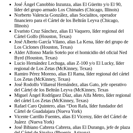
José Ángel Canobbio Inzunza, alias El Güerito y/o El 90,
líder del grupo armado Los Chimales (Chicago, Illinois)
Norberto Valencia González, alias Socialitos, operador
financiero para el Cártel de los Beltrán Leyva (Chicago,
Illinois)
Evaristo Cruz Sánchez, alias El Vaquero, líder regional del
Cártel Golfo (Houston, Texas)
José Alberto García Vilano, alias La Kena, líder del grupo de
Los Ciclones (Houston, Texas)
Alder Alfonso Marín Sotelo por el homicidio del oficial Ned
Byrd (Houston, Texas)
Lucio Hernández Lechuga, alias Z-100 y/o El Lucky, líder
regional de Los Zetas (McKinney, Texas)
Ramiro Pérez Moreno, alias El Rama, líder regional del cártel
Los Zetas (McKinney, Texas)
José Rodolfo Villareal Hernández, alias Gato, jefe operativo
del Cártel de los Beltrán Leyva (McKinney, Texas
Miguel Ángel Rodríguez Díaz, alias Alfa Metro, líder regional
del cártel Los Zetas (McKinney, Texas)
Rafael Caro Quintero, alias “Don Rafa, líder fundador del
Cártel de Guadalajara (Nueva York)
Vicente Carrillo Fuentes, alias El Viceroy, líder del Cártel de
Juárez (Nueva York)
José Bibiano Cabrera Cabrera, alias El Durango, jefe de plaza
del Cártel de Sinaloa (Phoenix, Arizona)