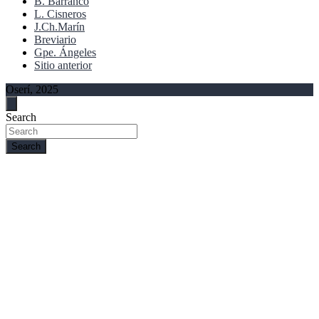
B. Barranco
L. Cisneros
J.Ch.Marín
Breviario
Gpe. Ángeles
Sitio anterior
Oserí, 2025
Search
Search