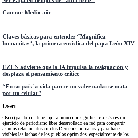
Ser Papa en tiempos de “anticristos”
Camou: Medio año
Claves básicas para entender “Magnifica
humanitas”, la primera encíclica del papa León XIV
EZLN advierte que la IA impulsa la resignación y
desplaza el pensamiento crítico
“En su país la vida parece no valer nada: se mata
por un celular”
Oserí
Oserí (palabra en lenguaje rarámuri que significa:
escrito
) es un
ejercicio de periodismo libre desarrollado en red para compartir
asuntos relacionados con los Derechos humanos y para hacer
visibles las luchas de los pueblos oprimidos, especialmente de los