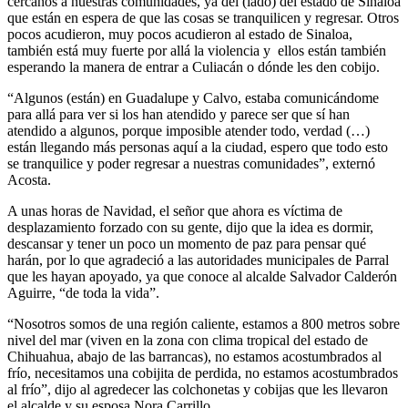
cercanos a nuestras comunidades, ya del (lado) del estado de Sinaloa
que están en espera de que las cosas se tranquilicen y regresar. Otros
pocos acudieron, muy pocos acudieron al estado de Sinaloa,
también está muy fuerte por allá la violencia y ellos están también
esperando la manera de entrar a Culiacán o dónde les den cobijo.
“Algunos (están) en Guadalupe y Calvo, estaba comunicándome
para allá para ver si los han atendido y parece ser que sí han
atendido a algunos, porque imposible atender todo, verdad (…)
están llegando más personas aquí a la ciudad, espero que todo esto
se tranquilice y poder regresar a nuestras comunidades”, externó
Acosta.
A unas horas de Navidad, el señor que ahora es víctima de
desplazamiento forzado con su gente, dijo que la idea es dormir,
descansar y tener un poco un momento de paz para pensar qué
harán, por lo que agradeció a las autoridades municipales de Parral
que les hayan apoyado, ya que conoce al alcalde Salvador Calderón
Aguirre, “de toda la vida”.
“Nosotros somos de una región caliente, estamos a 800 metros sobre
nivel del mar (viven en la zona con clima tropical del estado de
Chihuahua, abajo de las barrancas), no estamos acostumbrados al
frío, necesitamos una cobijita de perdida, no estamos acostumbrados
al frío”, dijo al agredecer las colchonetas y cobijas que les llevaron
el alcalde y su esposa Nora Carrillo.