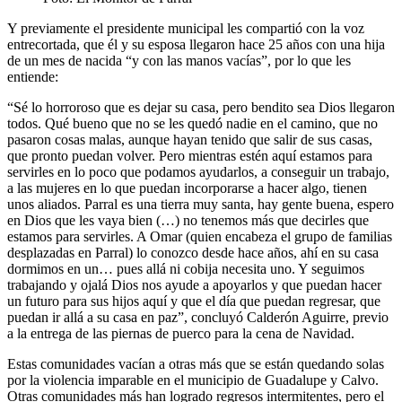
Y previamente el presidente municipal les compartió con la voz
entrecortada, que él y su esposa llegaron hace 25 años con una hija
de un mes de nacida “y con las manos vacías”, por lo que les
entiende:
“Sé lo horroroso que es dejar su casa, pero bendito sea Dios llegaron
todos. Qué bueno que no se les quedó nadie en el camino, que no
pasaron cosas malas, aunque hayan tenido que salir de sus casas,
que pronto puedan volver. Pero mientras estén aquí estamos para
servirles en lo poco que podamos ayudarlos, a conseguir un trabajo,
a las mujeres en lo que puedan incorporarse a hacer algo, tienen
unos aliados. Parral es una tierra muy santa, hay gente buena, espero
en Dios que les vaya bien (…) no tenemos más que decirles que
estamos para servirles. A Omar (quien encabeza el grupo de familias
desplazadas en Parral) lo conozco desde hace años, ahí en su casa
dormimos en un… pues allá ni cobija necesita uno. Y seguimos
trabajando y ojalá Dios nos ayude a apoyarlos y que puedan hacer
un futuro para sus hijos aquí y que el día que puedan regresar, que
puedan ir allá a su casa en paz”, concluyó Calderón Aguirre, previo
a la entrega de las piernas de puerco para la cena de Navidad.
Estas comunidades vacían a otras más que se están quedando solas
por la violencia imparable en el municipio de Guadalupe y Calvo.
Otras comunidades más han logrado regresos intermitentes, pero el