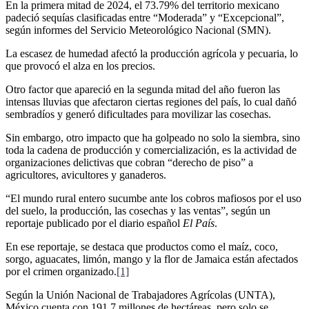
En la primera mitad de 2024, el 73.79% del territorio mexicano
padeció sequías clasificadas entre “Moderada” y “Excepcional”,
según informes del Servicio Meteorológico Nacional (SMN).
La escasez de humedad afectó la producción agrícola y pecuaria, lo
que provocó el alza en los precios.
Otro factor que apareció en la segunda mitad del año fueron las
intensas lluvias que afectaron ciertas regiones del país, lo cual dañó
sembradíos y generó dificultades para movilizar las cosechas.
Sin embargo, otro impacto que ha golpeado no solo la siembra, sino
toda la cadena de producción y comercialización, es la actividad de
organizaciones delictivas que cobran “derecho de piso” a
agricultores, avicultores y ganaderos.
“El mundo rural entero sucumbe ante los cobros mafiosos por el uso
del suelo, la producción, las cosechas y las ventas”, según un
reportaje publicado por el diario español
El País
.
En ese reportaje, se destaca que productos como el maíz, coco,
sorgo, aguacates, limón, mango y la flor de Jamaica están afectados
por el crimen organizado.
[1]
Según la Unión Nacional de Trabajadores Agrícolas (UNTA),
México cuenta con 191.7 millones de hectáreas, pero solo se