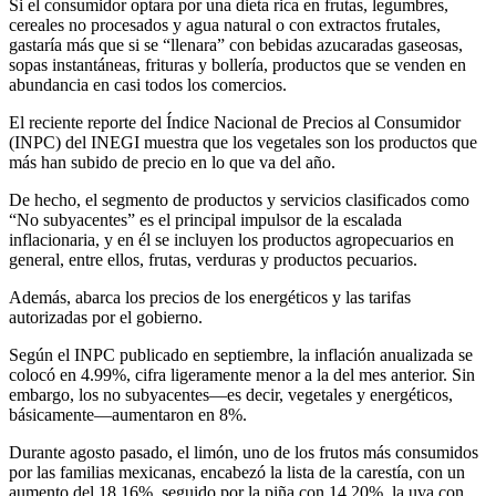
Si el consumidor optara por una dieta rica en frutas, legumbres,
cereales no procesados y agua natural o con extractos frutales,
gastaría más que si se “llenara” con bebidas azucaradas gaseosas,
sopas instantáneas, frituras y bollería, productos que se venden en
abundancia en casi todos los comercios.
El reciente reporte del Índice Nacional de Precios al Consumidor
(INPC) del INEGI muestra que los vegetales son los productos que
más han subido de precio en lo que va del año.
De hecho, el segmento de productos y servicios clasificados como
“No subyacentes” es el principal impulsor de la escalada
inflacionaria, y en él se incluyen los productos agropecuarios en
general, entre ellos, frutas, verduras y productos pecuarios.
Además, abarca los precios de los energéticos y las tarifas
autorizadas por el gobierno.
Según el INPC publicado en septiembre, la inflación anualizada se
colocó en 4.99%, cifra ligeramente menor a la del mes anterior. Sin
embargo, los no subyacentes—es decir, vegetales y energéticos,
básicamente—aumentaron en 8%.
Durante agosto pasado, el limón, uno de los frutos más consumidos
por las familias mexicanas, encabezó la lista de la carestía, con un
aumento del 18.16%, seguido por la piña con 14.20%, la uva con