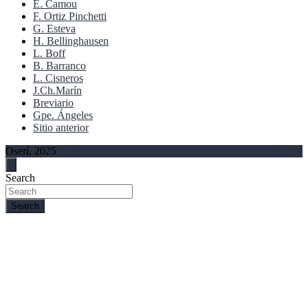
E. Camou
F. Ortiz Pinchetti
G. Esteva
H. Bellinghausen
L. Boff
B. Barranco
L. Cisneros
J.Ch.Marín
Breviario
Gpe. Ángeles
Sitio anterior
Oserí, 2025
Search
Search