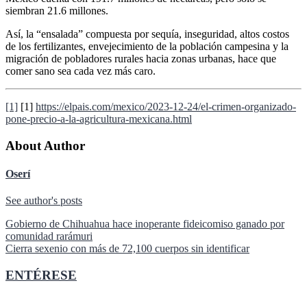
siembran 21.6 millones.
Así, la “ensalada” compuesta por sequía, inseguridad, altos costos
de los fertilizantes, envejecimiento de la población campesina y la
migración de pobladores rurales hacia zonas urbanas, hace que
comer sano sea cada vez más caro.
[1]
[1]
https://elpais.com/mexico/
2023-12-24/el-crimen-
organizado-
pone-precio-a-la-
agricultura-mexicana.html
About Author
Oserí
See author's posts
Navegación
Gobierno de Chihuahua hace inoperante fideicomiso ganado por
comunidad rarámuri
de
Cierra sexenio con más de 72,100 cuerpos sin identificar
entradas
ENTÉRESE