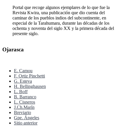
Portal que recoge algunos ejemplares de lo que fue la
Revista Kwira, una publicación que dio cuenta del
caminar de los pueblos indios del subcontinente, en
especial de la Tarahumara, durante las décadas de los
ochenta y noventa del siglo XX y la primera década del
presente siglo.
Ojarasca
E. Camou
F. Ortiz Pinchetti
G. Esteva
H. Bellinghausen
L. Boff
B. Barranco
L. Cisneros
J.Ch.Marín
Breviario
Gpe. Ángeles
Sitio anterior