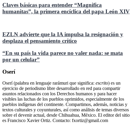
Claves básicas para entender “Magnifica
humanitas”, la primera encíclica del papa León XIV
EZLN advierte que la IA impulsa la resignación y
desplaza el pensamiento crítico
“En su país la vida parece no valer nada: se mata
por un celular”
Oserí
Oserí (palabra en lenguaje rarámuri que significa:
escrito
) es un
ejercicio de periodismo libre desarrollado en red para compartir
asuntos relacionados con los Derechos humanos y para hacer
visibles las luchas de los pueblos oprimidos, especialmente de los
pueblos indígenas del continente. Compartimos, además, noticias y
textos culturales y coyunturales, así como análisis de temas diversos
sobre el devenir actual, desde Chihuahua, México. El editor del sitio
es Francisco Xavier Ortiz. Contacto: fxortiz@gmail.com