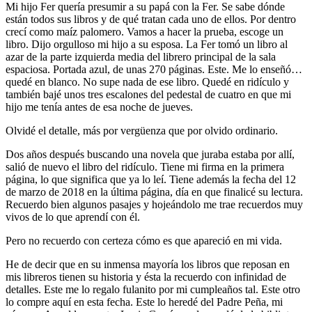
Mi hijo Fer quería presumir a su papá con la Fer. Se sabe dónde
están todos sus libros y de qué tratan cada uno de ellos. Por dentro
crecí como maíz palomero. Vamos a hacer la prueba, escoge un
libro. Dijo orgulloso mi hijo a su esposa. La Fer tomó un libro al
azar de la parte izquierda media del librero principal de la sala
espaciosa. Portada azul, de unas 270 páginas. Este. Me lo enseñó…
quedé en blanco. No supe nada de ese libro. Quedé en ridículo y
también bajé unos tres escalones del pedestal de cuatro en que mi
hijo me tenía antes de esa noche de jueves.
Olvidé el detalle, más por vergüenza que por olvido ordinario.
Dos años después buscando una novela que juraba estaba por allí,
salió de nuevo el libro del ridículo. Tiene mi firma en la primera
página, lo que significa que ya lo leí. Tiene además la fecha del 12
de marzo de 2018 en la última página, día en que finalicé su lectura.
Recuerdo bien algunos pasajes y hojeándolo me trae recuerdos muy
vivos de lo que aprendí con él.
Pero no recuerdo con certeza cómo es que apareció en mi vida.
He de decir que en su inmensa mayoría los libros que reposan en
mis libreros tienen su historia y ésta la recuerdo con infinidad de
detalles. Este me lo regalo fulanito por mi cumpleaños tal. Este otro
lo compre aquí en esta fecha. Este lo heredé del Padre Peña, mi