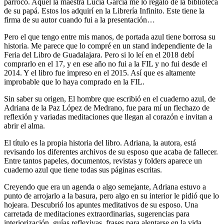
párroco. Aquel la maestra Lucia García me lo regaló de la biblioteca
de su papá. Estos los adquirí en la Librería Infinito. Este tiene la
firma de su autor cuando fui a la presentación…
Pero el que tengo entre mis manos, de portada azul tiene borrosa su
historia. Me parece que lo compré en un stand independiente de la
Feria del Libro de Guadalajara. Pero si lo leí en el 2018 debí
comprarlo en el 17, y en ese año no fui a la FIL y no fui desde el
2014. Y el libro fue impreso en el 2015. Así que es altamente
improbable que lo haya comprado en la FIL.
Sin saber su origen, El hombre que escribió en el cuaderno azul, de
Adriana de la Paz López de Medrano, fue para mí un flechazo de
reflexión y variadas meditaciones que llegan al corazón e invitan a
abrir el alma.
El título es la propia historia del libro. Adriana, la autora, está
revisando los diferentes archivos de su esposo que acaba de fallecer.
Entre tantos papeles, documentos, revistas y folders aparece un
cuaderno azul que tiene todas sus páginas escritas.
Creyendo que era un agenda o algo semejante, Adriana estuvo a
punto de arrojarlo a la basura, pero algo en su interior le pidió que lo
hojeara. Descubrió los apuntes meditativos de su esposo. Una
carretada de meditaciones extraordinarias, sugerencias para
interiorización, guías reflexivas, frases para alentarse en la vida…