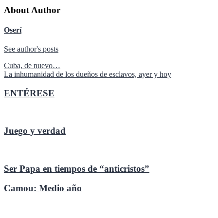
About Author
Oserí
See author's posts
Navegación
Cuba, de nuevo…
La inhumanidad de los dueños de esclavos, ayer y hoy
de
entradas
ENTÉRESE
Juego y verdad
Ser Papa en tiempos de “anticristos”
Camou: Medio año