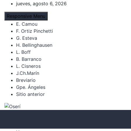
Skip
jueves, agosto 6, 2026
to
Responsive Menu
content
E. Camou
F. Ortiz Pinchetti
G. Esteva
H. Bellinghausen
L. Boff
B. Barranco
L. Cisneros
J.Ch.Marín
Breviario
Gpe. Ángeles
Sitio anterior
Oserí
Noticias, cultura y derechos humanos