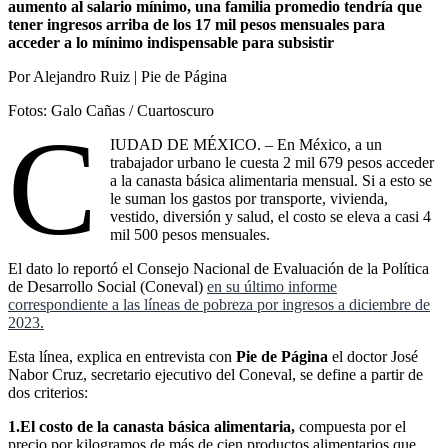
aumento al salario mínimo, una familia promedio tendría que
tener ingresos arriba de los 17 mil pesos mensuales para
acceder a lo mínimo indispensable
para subsistir
Por Alejandro Ruiz | Pie de Página
Fotos: Galo Cañas / Cuartoscuro
C
IUDAD DE MÉXICO. – En México, a un
trabajador urbano le cuesta 2 mil 679 pesos acceder
a la canasta básica alimentaria mensual. Si a esto se
le suman los gastos por transporte, vivienda,
vestido, diversión y salud, el costo se eleva a casi 4
mil 500 pesos mensuales.
El dato lo reportó el Consejo Nacional de Evaluación de la Política
de Desarrollo Social (Coneval)
en su último informe
correspondiente a las líneas de pobreza por ingresos a diciembre de
2023.
Esta línea, explica en entrevista con
Pie de Página
el doctor José
Nabor Cruz, secretario ejecutivo del Coneval, se define a partir de
dos criterios:
1.El costo de la canasta básica alimentaria,
compuesta por el
precio por kilogramos de más de cien productos alimentarios que