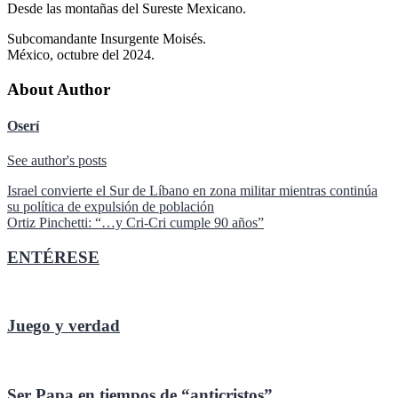
Desde las montañas del Sureste Mexicano.
Subcomandante Insurgente Moisés.
México, octubre del 2024.
About Author
Oserí
See author's posts
Navegación
Israel convierte el Sur de Líbano en zona militar mientras continúa
su política de expulsión de población
de
Ortiz Pinchetti: “…y Cri-Cri cumple 90 años”
entradas
ENTÉRESE
Juego y verdad
Ser Papa en tiempos de “anticristos”