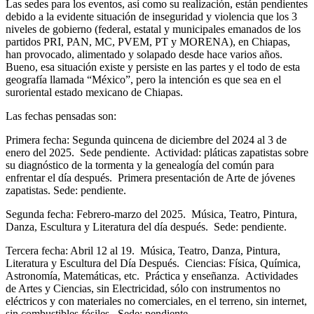
Las sedes para los eventos, así como su realización, están pendientes
debido a la evidente situación de inseguridad y violencia que los 3
niveles de gobierno (federal, estatal y municipales emanados de los
partidos PRI, PAN, MC, PVEM, PT y MORENA), en Chiapas,
han provocado, alimentado y solapado desde hace varios años.
Bueno, esa situación existe y persiste en las partes y el todo de esta
geografía llamada “México”, pero la intención es que sea en el
suroriental estado mexicano de Chiapas.
Las fechas pensadas son:
Primera fecha: Segunda quincena de diciembre del 2024 al 3 de
enero del 2025. Sede pendiente. Actividad: pláticas zapatistas sobre
su diagnóstico de la tormenta y la genealogía del común para
enfrentar el día después. Primera presentación de Arte de jóvenes
zapatistas. Sede: pendiente.
Segunda fecha: Febrero-marzo del 2025. Música, Teatro, Pintura,
Danza, Escultura y Literatura del día después. Sede: pendiente.
Tercera fecha: Abril 12 al 19. Música, Teatro, Danza, Pintura,
Literatura y Escultura del Día Después. Ciencias: Física, Química,
Astronomía, Matemáticas, etc. Práctica y enseñanza. Actividades
de Artes y Ciencias, sin Electricidad, sólo con instrumentos no
eléctricos y con materiales no comerciales, en el terreno, sin internet,
sin combustibles fósiles. Sede: pendiente.