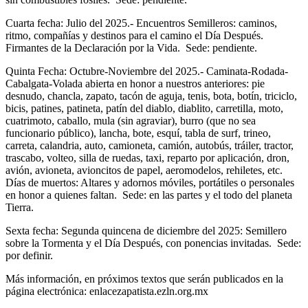
Cuarta fecha: Julio del 2025.- Encuentros Semilleros: caminos,
ritmo, compañías y destinos para el camino el Día Después.
Firmantes de la Declaración por la Vida. Sede: pendiente.
Quinta Fecha: Octubre-Noviembre del 2025.- Caminata-Rodada-
Cabalgata-Volada abierta en honor a nuestros anteriores: pie
desnudo, chancla, zapato, tacón de aguja, tenis, bota, botín, triciclo,
bicis, patines, patineta, patín del diablo, diablito, carretilla, moto,
cuatrimoto, caballo, mula (sin agraviar), burro (que no sea
funcionario público), lancha, bote, esquí, tabla de surf, trineo,
carreta, calandria, auto, camioneta, camión, autobús, tráiler, tractor,
trascabo, volteo, silla de ruedas, taxi, reparto por aplicación, dron,
avión, avioneta, avioncitos de papel, aeromodelos, rehiletes, etc.
Días de muertos: Altares y adornos móviles, portátiles o personales
en honor a quienes faltan. Sede: en las partes y el todo del planeta
Tierra.
Sexta fecha: Segunda quincena de diciembre del 2025: Semillero
sobre la Tormenta y el Día Después, con ponencias invitadas. Sede:
por definir.
Más información, en próximos textos que serán publicados en la
página electrónica: enlacezapatista.ezln.org.mx