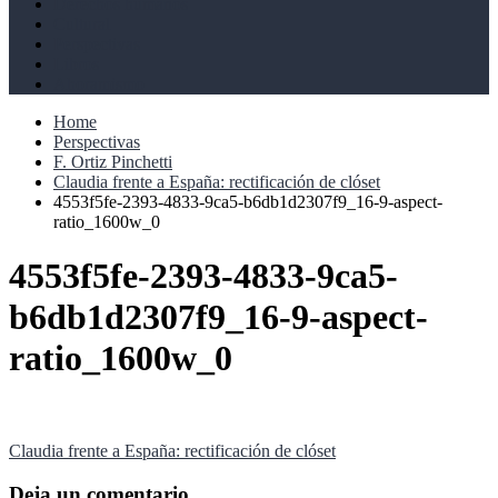
Derechos humanos
Cultural
Perspectivas
Libros
Ahoramismo
Home
Perspectivas
F. Ortiz Pinchetti
Claudia frente a España: rectificación de clóset
4553f5fe-2393-4833-9ca5-b6db1d2307f9_16-9-aspect-
ratio_1600w_0
4553f5fe-2393-4833-9ca5-
b6db1d2307f9_16-9-aspect-
ratio_1600w_0
Navegación
Claudia frente a España: rectificación de clóset
de
Deja un comentario