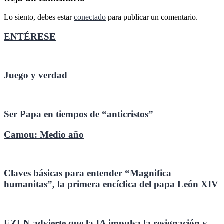
entradas
Lo siento, debes estar
conectado
para publicar un comentario.
ENTÉRESE
Juego y verdad
Ser Papa en tiempos de “anticristos”
Camou: Medio año
Claves básicas para entender “Magnifica
humanitas”, la primera encíclica del papa León XIV
EZLN advierte que la IA impulsa la resignación y