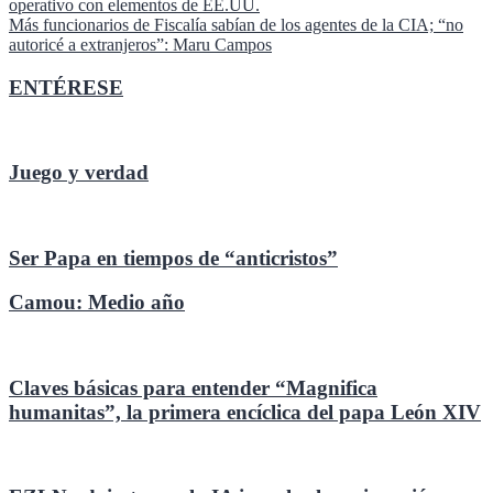
operativo con elementos de EE.UU.
de
Más funcionarios de Fiscalía sabían de los agentes de la CIA; “no
entradas
autoricé a extranjeros”: Maru Campos
ENTÉRESE
Juego y verdad
Ser Papa en tiempos de “anticristos”
Camou: Medio año
Claves básicas para entender “Magnifica
humanitas”, la primera encíclica del papa León XIV