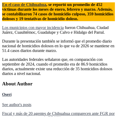
En el caso de Chihuahua
, se reportó un promedio de 452
víctimas durante los meses de enero, febrero y marzo. Además,
se contabilizaron 74 casos de homicidio culposo, 359 homicidios
dolosos y 19 tentativas de homicidio doloso.
Los municipios con mayor incidencia
fueron Chihuahua, Ciudad
Juárez, Cuauhtémoc, Guadalupe y Calvo e Hidalgo del Parral.
Durante la presentación también se informó que el promedio diario
nacional de homicidios dolosos en lo que va de 2026 se mantiene en
51.4 casos diarios durante marzo.
Las autoridades federales señalaron que, en comparación con
septiembre de 2024, cuando el promedio era de 86.9 homicidios
diarios, actualmente existe una reducción de 35 homicidios dolosos
diarios a nivel nacional.
About Author
Oserí
See author's posts
Navegación
Fiscal y más de 20 agentes de Chihuahua comparecen ante FGR por