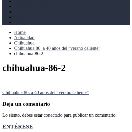
Derechos humanos
Cultural
Perspectivas
Libros
Ahoramismo
Home
Actualidad
Chihuahua
Chihuahua 86: a 40 años del “verano caliente”
chihuahua-86-2
chihuahua-86-2
Navegación
Chihuahua 86: a 40 años del “verano caliente”
de
Deja un comentario
entradas
Lo siento, debes estar
conectado
para publicar un comentario.
ENTÉRESE