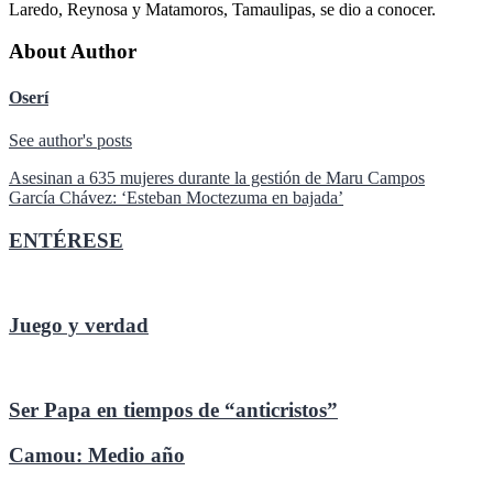
Laredo, Reynosa y Matamoros, Tamaulipas, se dio a conocer.
About Author
Oserí
See author's posts
Navegación
Asesinan a 635 mujeres durante la gestión de Maru Campos
García Chávez: ‘Esteban Moctezuma en bajada’
de
entradas
ENTÉRESE
Juego y verdad
Ser Papa en tiempos de “anticristos”
Camou: Medio año