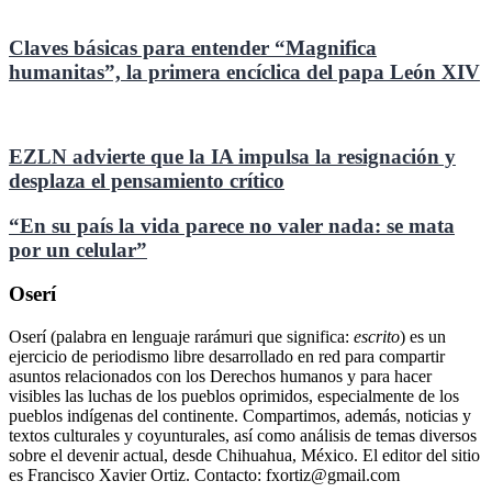
Claves básicas para entender “Magnifica
humanitas”, la primera encíclica del papa León XIV
EZLN advierte que la IA impulsa la resignación y
desplaza el pensamiento crítico
“En su país la vida parece no valer nada: se mata
por un celular”
Oserí
Oserí (palabra en lenguaje rarámuri que significa:
escrito
) es un
ejercicio de periodismo libre desarrollado en red para compartir
asuntos relacionados con los Derechos humanos y para hacer
visibles las luchas de los pueblos oprimidos, especialmente de los
pueblos indígenas del continente. Compartimos, además, noticias y
textos culturales y coyunturales, así como análisis de temas diversos
sobre el devenir actual, desde Chihuahua, México. El editor del sitio
es Francisco Xavier Ortiz. Contacto: fxortiz@gmail.com